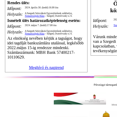
Ö
Rendes ülés:
Időpont:
2024. április 30. (kedd) 16.00 óra
kö
Helyszín:
A Szegedi Szlovákok Egyesületének székhelye,
Nemzetiségek Háza
– Szeged, Osztróvszky u. 6.
Időpont:
202
Ismételt ülés határozatképtelenség esetén:
Helyszín:
Ne
Időpont:
2024. május 7. (kedd) 17.00 óra
Helyszín:
A Szegedi Szlovákok Egyesületének székhelye,
Nemzetiségek Háza
– Szeged, Osztróvszky u. 6.
Várunk mindenk
Az elnökség nevében kérjük a tagságot, hogy
van a Szegedi
idei tagdíját bankszámlára utalással, legkésőbb
kapcsolatban, 
2022.május 15-ig rendezze mindenki.
tevékenységün
Számlaszámunk: MBH Bank 57400217-
10110629.
Meghívó és napirend
Pénzügyi támogató