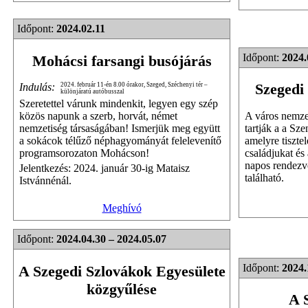
Időpont:
2024.02.11
Időpont:
2024.
Mohácsi farsangi busójárás
Szegedi
Indulás:
2024. február 11-én 8.00 órakor, Szeged, Széchenyi tér –
különjáratú autóbusszal
Szeretettel várunk mindenkit, legyen egy szép
A város nemze
közös napunk a szerb, horvát, német
tartják a a Sz
nemzetiség társaságában! Ismerjük meg együtt
amelyre tisztel
a sokácok télűző néphagyományát felelevenítő
családjukat és
programsorozaton Mohácson!
napos rendezvé
Jelentkezés: 2024. január 30-ig Mataisz
található.
Istvánnénál.
Meghívó
Időpont:
2024.04.30 – 2024.05.07
Időpont:
2024.
A Szegedi Szlovákok Egyesülete
közgyűlése
A 