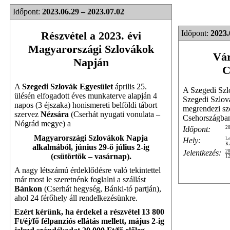
Időpont:
2023.06.29 – 2023.07.02
Időpont:
2023.
Részvétel a 2023. évi
Magyarországi Szlovákok
Vár
Napján
C
A
Szegedi Szlovák Egyesület
április 25.
A Szegedi Szl
ülésén elfogadott éves munkaterve alapján 4
Szegedi Szlová
napos (3 éjszaka) honismereti belföldi tábort
megrendezi szo
szervez
Nézsára
(Cserhát nyugati vonulata –
Csehországba
Nógrád megye) a
Időpont:
20
Magyarországi Szlovákok Napja
Hely:
Le
Ka
alkalmából, június 29-ő július 2-ig
Jelentkezés:
20
(csütörtök – vasárnap).
12
A nagy létszámú érdeklődésre való tekintettel
már most le szeretnénk foglalni a szállást
Bánkon
(Cserhát hegység, Bánki-tó partján),
ahol 24 férőhely áll rendelkezésünkre.
Ezért kérünk, ha érdekel a részvétel 13 800
Ft/éj/fő félpanziós ellátás mellett, május 2-ig