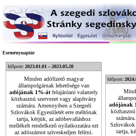
Eseménynaptár
Időpont:
2023.01.01 – 2023.05.20
Minden adófizető magyar
Időpont:
2024.
állampolgárnak lehetősége van
Mind
adójának 1%-át
felajánlani valamely
állampo
közhasznú szervezet vagy alapítvány
adójának 
számára. Amennyiben a Szegedi
közhasznú 
Szlovákok Egyesületét erre méltónak
számára
tartja, kérjük, az adóbevalláshoz
Szlovákok 
mellékelt rendelkező nyilatkozatára ezt
tartja, 
az adószámot szíveskedjen felírni.