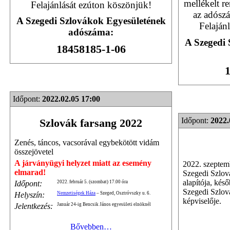
mellékelt r
Felajánlását ezúton köszönjük!
az adószá
A Szegedi Szlovákok Egyesületének
Felaján
adószáma:
A Szegedi 
18458185-1-06
1
Időpont:
2022.02.05 17:00
Időpont:
2022.
Szlovák farsang 2022
Zenés, táncos, vacsorával egybekötött vidám
összejövetel
A járványügyi helyzet miatt az esemény
2022. szeptem
elmarad!
Szegedi Szlov
alapítója, kés
Időpont:
2022. február 5. (szombat) 17.00 óra
Szegedi Szlov
Helyszín:
Nemzetiségek Háza
– Szeged, Osztróvszky u. 6.
képviselője.
Jelentkezés:
Január 24-ig Bencsik János egyesületi elnöknél
Bővebben…