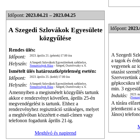
Időpont:
2023.04.21 – 2023.04.25
Időpont:
2023.
A Szegedi Szlovákok Egyesülete
közgyűlése
Rendes ülés:
A Szegedi Szl
Időpont:
2023. április 21. (péntek) 17.00 óra
a tagok és érd
Helyszín:
A Szegedi Szlovákok Egyesületének székhelye,
vegyenek az id
Nemzetiségek Háza
– Szeged, Osztróvszky u. 6.
Ismételt ülés határozatképtelenség esetén:
utazást személ
Szervezetünk a
Időpont:
2023. április 25. (kedd) 17.00 óra
gépkocsikra té
Helyszín:
A Szegedi Szlovákok Egyesületének székhelye,
Nemzetiségek Háza
– Szeged, Osztróvszky u. 6.
min. 3 egyesüle
Amennyiben a megismételt közgyűlés tartunk
Indulás:
2023. má
akkor e rendezvényt követően, április 25-én
(
Nemzet
A túrára előze
megvendégelést is tartunk. Ehhez a
jelentkezni a 
rendezvényhez regisztráció szükséges, melyet
János) telefon
a meghívóban közzétett e-mail-címen vagy
telefonon fogadunk április 21-ig.
M
Meghívó és napirend