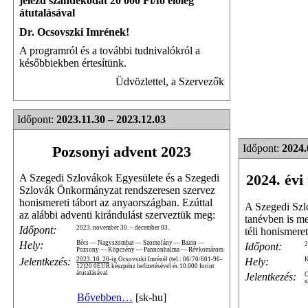
jelezd szándékodat 20 000 Ft/fő előleg
átutalásával
Dr. Ocsovszki Imrének!
A programról és a további tudnivalókról a
későbbiekben értesítünk.
Üdvözlettel, a Szervezők
Időpont:
2023.11.30 – 2023.12.03
Időpont:
2024.
Pozsonyi advent 2023
2024. évi
A Szegedi Szlovákok Egyesülete és a Szegedi
Szlovák Önkormányzat rendszeresen szervez
honismereti tábort az anyaországban. Ezúttal
A Szegedi Szl
az alábbi adventi kirándulást szerveztük meg:
tanévben is me
Időpont:
2023. november 30. – december 03.
téli honismere
Hely:
Bécs — Nagyszombat — Szomolány — Bazin —
Időpont:
2
Pozsony — Köpcsény — Pannonhalma — Révkomárom
Hely:
K
Jelentkezés:
2023. 10. 20
-ig Ocsovszki Imrénél (tel.: 06/70/601-96-
12)20 0EUR készpénz befizetésével és 10.000 forint
átutalásával
Jelentkezés:
O
s
Bővebben…
[sk-hu]