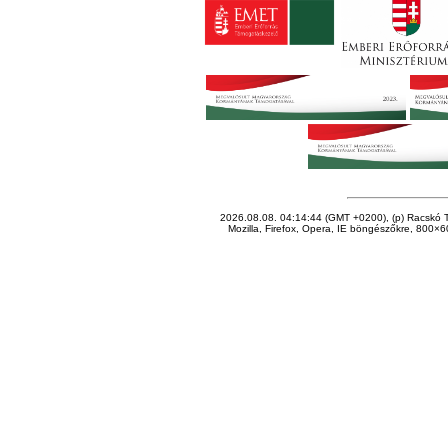
2026.08.08. 04:14:44 (GMT +0200), (p) Racskó T
Mozilla, Firefox, Opera, IE böngészőkre, 800×60