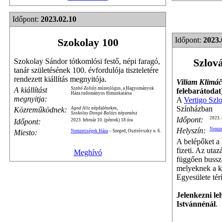
Időpont:
2023.02.10
Időpont:
2023.
Szokolay 100
Szlová
Szokolay Sándor tótkomlósi festő, népi faragó,
tanár születésének 100. évfordulója tiszteletére
rendezett kiállítás megnyitója.
Viliam Klimáč
A kiállítást
Szabó Zoltán
múzeológus, a Hagyományok
felebarátodat
Háza tudományos főmunkatársa
megnyitja:
A
Vertigo Szl
Színházban
Közreműködnek:
Agod Aliz
népdalénekes,
Szokolay Dongó Balázs
népzenész
Időpont:
2023. 
Időpont:
2023. február 10. (péntek) 18 óra
Helyszín:
Nemze
Miesto:
Nemzetiségek Háza
– Szeged, Osztróvszky u. 6.
A belépőket a
fizeti. Az utaz
Meghívó
függően bussz
melyeknek a k
Egyesülete térí
Jelenkezni le
Istvánnénál
.