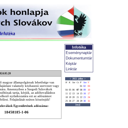
Infotéka
Eseménynaptár
Dokumentumtár
Képtár
Linktár
2024.05.20
<
2022. július
>
ő magyar állampolgárnak lehetősége van
H
K
Sze
Cs
P
Szo
V
lajánlani valamely közhasznú szervezet vagy
01
02
03
ámára. Amennyiben a Szegedi Szlovákok
04
05
06
07
08
09
10
méltónak tartja, kérjük, az adóbevalláshoz
11
12
13
14
15
16
17
delkező nyilatkozatára ezt az adószámot
18
19
20
21
22
23
24
felírni. Felajánlását ezúton köszönjük!
25
26
27
28
29
30
31
[ma]
Szlovákok Egyesületének adószáma:
18458185-1-06