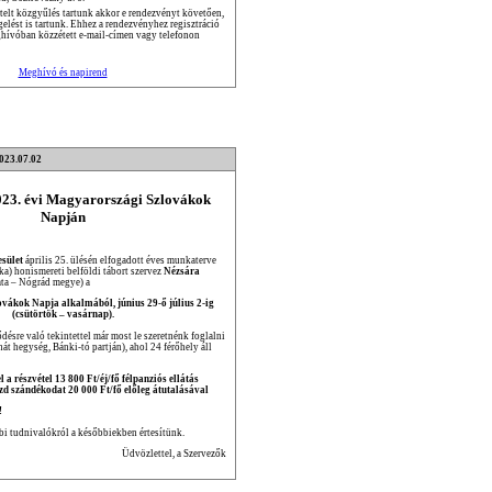
lt közgyűlés tartunk akkor e rendezvényt követően,
elést is tartunk. Ehhez a rendezvényhez regisztráció
ghívóban közzétett e-mail-címen vagy telefonon
Meghívó és napirend
2023.07.02
2023. évi Magyarországi Szlovákok
Napján
sület
április 25. ülésén elfogadott éves munkaterve
ka) honismereti belföldi tábort szervez
Nézsára
ata – Nógrád megye) a
ákok Napja alkalmából, június 29-ő július 2-ig
(csütörtök – vasárnap).
désre való tekintettel már most le szeretnénk foglalni
át hegység, Bánki-tó partján), ahol 24 férőhely áll
l a részvétel 13 800 Ft/éj/fő félpanziós ellátás
ezd szándékodat 20 000 Ft/fő előleg átutalásával
!
bi tudnivalókról a későbbiekben értesítünk.
Üdvözlettel, a Szervezők