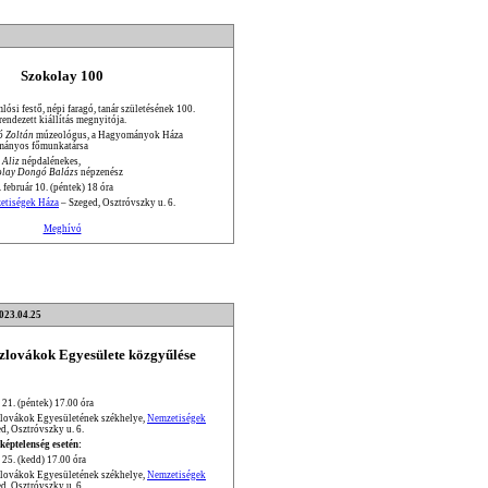
Szokolay 100
ósi festő, népi faragó, tanár születésének 100.
 rendezett kiállítás megnyitója.
ó Zoltán
múzeológus, a Hagyományok Háza
mányos főmunkatársa
 Aliz
népdalénekes,
olay Dongó Balázs
népzenész
 február 10. (péntek) 18 óra
etiségek Háza
– Szeged, Osztróvszky u. 6.
Meghívó
2023.04.25
Szlovákok Egyesülete közgyűlése
 21. (péntek) 17.00 óra
zlovákok Egyesületének székhelye,
Nemzetiségek
d, Osztróvszky u. 6.
képtelenség esetén:
 25. (kedd) 17.00 óra
zlovákok Egyesületének székhelye,
Nemzetiségek
d, Osztróvszky u. 6.