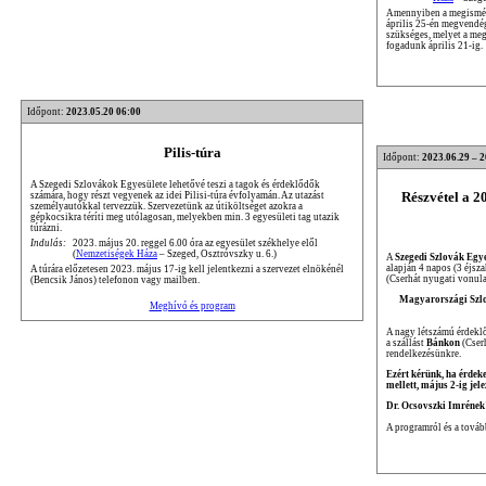
Amennyiben a megisméte
április 25-én megvendég
szükséges, melyet a me
fogadunk április 21-ig.
Időpont:
2023.05.20 06:00
Pilis-túra
Időpont:
2023.06.29 – 
A Szegedi Szlovákok Egyesülete lehetővé teszi a tagok és érdeklődők
Részvétel a 
számára, hogy részt vegyenek az idei Pilisi-túra évfolyamán. Az utazást
személyautókkal tervezzük. Szervezetünk az útiköltséget azokra a
gépkocsikra téríti meg utólagosan, melyekben min. 3 egyesületi tag utazik
túrázni.
Indulás:
2023. május 20. reggel 6.00 óra az egyesület székhelye elől
(
Nemzetiségek Háza
– Szeged, Osztróvszky u. 6.)
A
Szegedi Szlovák Egye
alapján 4 napos (3 éjsza
A túrára előzetesen 2023. május 17-ig kell jelentkezni a szervezet elnökénél
(Cserhát nyugati vonul
(Bencsik János) telefonon vagy mailben.
Magyarországi Szlov
Meghívó és program
A nagy létszámú érdeklő
a szállást
Bánkon
(Cserh
rendelkezésünkre.
Ezért kérünk, ha érdeke
mellett, május 2-ig jel
Dr. Ocsovszki Imrének
A programról és a továb