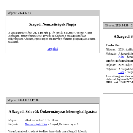
Időpont:
2024.02.17
Szegedi Nemzetiségek Napja
Időpont:
2024.04.30 – 
A város nemzetiségei 2024. február 17-én tartják a a Szent-Györgyi Albert
A Szegedi 
Agórában, amelyre tisztelettel invitáljuk Önöket, a családjukat és az
ismerőseiket. A színes, egész-napos rendezvény részletes programja csatoltan
található.
Rendes ülés:
Meghívó
Időpont:
2024. április
Helyszín:
A Szegedi S
Háza
– Szege
Ismételt ülés határozat
Időpont:
2024. május 
Helyszín:
A Szegedi S
Háza
– Szege
Az elnökség nevében kér
utalással, legkésőbb 2
MBH Bank 57400217-1
Időpont:
2024.12.18 17:30
A Szegedi Szlovák Önkormányzat közmeghallgatása
Időpont:
2024. december 18. 17.30 óra
Helyszín:
Nemzetiségek Háza
– Szeged, Osztróvszky u. 6.
Várunk mindenkit, akinek kérdése, észrevétele van a Szegedi Szlovák