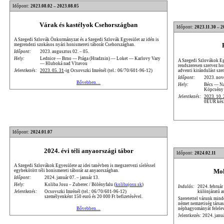
Időpont:
2023.08.02 – 2023.08.05
Várak és kastélyok Csehországban
Időpont:
2023.11.30 – 2
A Szegedi Szlovák Önkormányzat és a Szegedi Szlovák Egyesület az idén is
megrendezi szokásos nyári honismereti táborát Csehországban.
Időpont:
2023. augusztus 02. – 05.
Hely:
Lednice — Brno — Prága (Hradzsin) — Loket — Karlovy Vary
A Szegedi Szlovákok Eg
— Hluboká nad Vltavou
rendszeresen szervez ho
adventi kirándulást sze
Jelentkezés:
2023. 05. 31
-ig Ocsovszki Imrénél (tel.: 06/70/601-96-12)
Időpont:
2023. nov
Bővebben…
Hely:
Bécs — N
Köpcsény
Jelentkezés:
2023. 10. 
0EUR készp
Időpont:
2024.01.07
2024. évi téli anyaországi tábor
Időpont:
2024.02.11
A Szegedi Szlovákok Egyesülete az idei tanévben is megszervezi síeléssel
Moh
egybekötött téli honismereti táborát az anyaországban.
Időpont:
2024. január 07. – január 13.
Hely:
Koliba Josu – Zuberec / Bölényfalu (
kolibajosu.sk
)
Indulás:
2024. február
különjáratú a
Jelentkezés:
Ocsovszki Imrénél (tel.: 06/70/601-96-12)
személyenként 150 euró és 20 000 Ft befizetésével.
Szeretettel várunk mind
német nemzetiség társa
néphagyományát felele
Bővebben…
Jelentkezés: 2024. janu