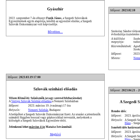
Gyászhír
Időpont:
2023.02.10
2022. szeptember 7-én elhunyt
Fuzik János
, a Szegedi Szlovákok
Egyesületének egyik alapítója, később az egyesület elnöke, a Szegedi
Szlovák Önkormányzat volt képviselője.
Szokolay Sándor tótkoml
Bővebben…
évfordulója tiszteletére
A kiállítást
Szab
megnyitja:
tudo
Közreműködnek:
Agod
Szok
Időpont:
2023.
Miesto:
Nemz
Időpont:
2023.03.19 17:00
Szlovák színházi előadás
Időpont:
2023.04.21 – 
Viliam Klimáček:
Színésznők (avagy szeresd felebarátodat)
A Szegedi 
A
Vertigo Szlovák Színház előadása
a Nemzeti Színházban
Időpont:
2023. március 19. (vasárnap) 17 óra
Helyszín:
Nemzeti Színház
, Budapest
Rendes ülés:
A belépőket a Szegedi Szlovák Önkormányzat fizeti. Az utazást a jelentkezők
Időpont:
2023. április
számától függően busszal vagy gépkocsikkal tervezzük, melyeknek a
Helyszín:
A Szegedi S
költségét a Szegedi Szlovákok Egyesülete téríti.
Háza
– Szege
Jelenkezni lehet
március 4-ig
Mataisz Istvánnénál
.
Ismételt ülés határozat
Időpont:
2023. április
Meghívó
Helyszín:
A Szegedi S
Háza
– Szege