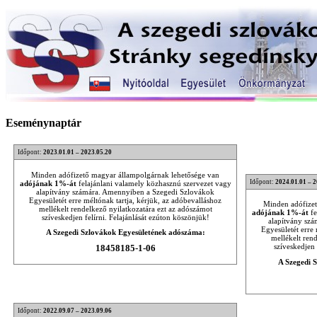
Eseménynaptár
Időpont:
2023.01.01 – 2023.05.20
Minden adófizető magyar állampolgárnak lehetősége van
Időpont:
2024.01.01 – 
adójának 1%-át
felajánlani valamely közhasznú szervezet vagy
alapítvány számára. Amennyiben a Szegedi Szlovákok
Egyesületét erre méltónak tartja, kérjük, az adóbevalláshoz
Minden adófizet
mellékelt rendelkező nyilatkozatára ezt az adószámot
adójának 1%-át
fe
szíveskedjen felírni. Felajánlását ezúton köszönjük!
alapítvány sz
Egyesületét erre 
A Szegedi Szlovákok Egyesületének adószáma:
mellékelt ren
szíveskedjen 
18458185-1-06
A Szegedi 
Időpont:
2022.09.07 – 2023.09.06