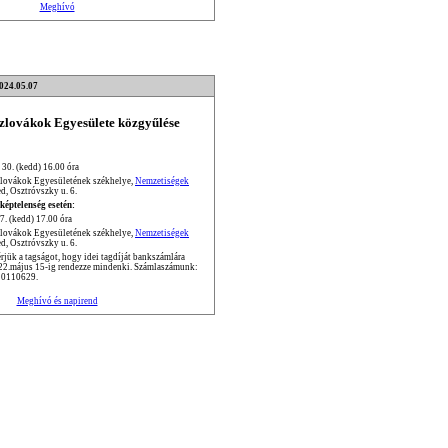
Meghívó
2024.05.07
Szlovákok Egyesülete közgyűlése
 30. (kedd) 16.00 óra
zlovákok Egyesületének székhelye,
Nemzetiségek
d, Osztróvszky u. 6.
képtelenség esetén:
7. (kedd) 17.00 óra
zlovákok Egyesületének székhelye,
Nemzetiségek
d, Osztróvszky u. 6.
jük a tagságot, hogy idei tagdíját bankszámlára
022.május 15-ig rendezze mindenki. Számlaszámunk:
0110629.
Meghívó és napirend