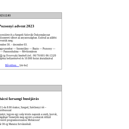
023.12.03
Pozsonyi advent 2023
yesülete és a Szegedi Szlovák Önkormányzat
nismereti tábort az anyaországban. Ezúttal az alábbi
rveztük meg:
ember 30. – december 03.
agyszombat — Szomolány — Bazin — Pozsony —
 — Pannonhalma — Révkomárom
20
-ig Ocsovszki Imrénél (tel.: 06/70/601-96-12)20
énz befizetésével és 10.000 forint átutalásával
Bővebben…
[sk-hu]
ácsi farsangi busójárás
 11-én 8.00 órakor, Szeged, Széchenyi tér –
utóbusszal
enkit, legyen egy szép közös napunk a szerb, horvát,
ságában! Ismerjük meg együtt a sokácok télűző
venítő programsorozaton Mohácson!
ár 30-ig Mataisz Istvánnénál.