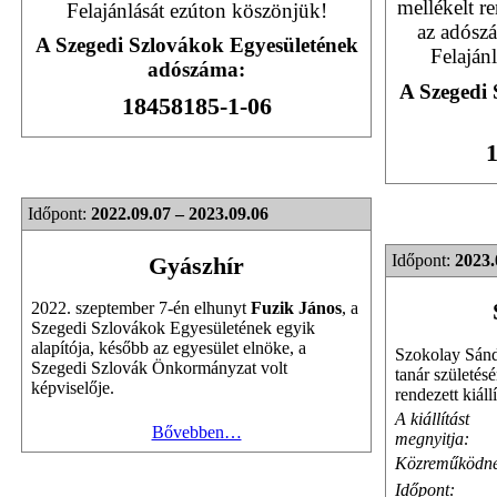
mellékelt r
Felajánlását ezúton köszönjük!
az adószá
A Szegedi Szlovákok Egyesületének
Felaján
adószáma:
A Szegedi 
18458185-1-06
1
Időpont:
2022.09.07 – 2023.09.06
Időpont:
2023.
Gyászhír
2022. szeptember 7-én elhunyt
Fuzik János
, a
Szegedi Szlovákok Egyesületének egyik
alapítója, később az egyesület elnöke, a
Szokolay Sándo
Szegedi Szlovák Önkormányzat volt
tanár születésé
képviselője.
rendezett kiáll
A kiállítást
Bővebben…
megnyitja:
Közreműködne
Időpont: