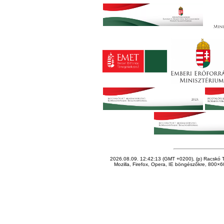
2026.08.09. 12:42:13 (GMT +0200), (p) Racskó T
Mozilla, Firefox, Opera, IE böngészőkre, 800×60