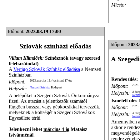
Miesto:
Időpont:
2023.03.19 17:00
Időpont:
2023.
Szlovák színházi előadás
A Szegedi
Viliam Klimáček:
Színésznők (avagy szeresd
felebarátodat)
A
Vertigo Szlovák Színház előadása
a Nemzeti
Színházban
Rendes ülés:
Időpont:
2023. március 19. (vasárnap) 17 óra
Időpont:
2023. 
Helyszín:
Nemzeti Színház
, Budapest
Helyszín:
A Szeg
A belépőket a Szegedi Szlovák Önkormányzat
Nemze
Ismételt ülés
fizeti. Az utazást a jelentkezők számától
függően busszal vagy gépkocsikkal tervezzük,
Időpont:
2023. 
melyeknek a költségét a Szegedi Szlovákok
Helyszín:
A Szeg
Nemze
Egyesülete téríti.
Amennyiben a 
akkor e rendez
Jelenkezni lehet
március 4-ig
Mataisz
megvendégelést
Istvánnénál
.
rendezvényhez 