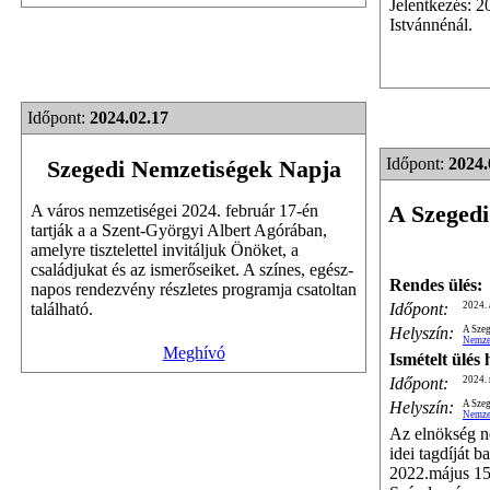
Jelentkezés: 2
Istvánnénál.
Időpont:
2024.02.17
Időpont:
2024.
Szegedi Nemzetiségek Napja
A Szegedi
A város nemzetiségei 2024. február 17-én
tartják a a Szent-Györgyi Albert Agórában,
amelyre tisztelettel invitáljuk Önöket, a
családjukat és az ismerőseiket. A színes, egész-
Rendes ülés:
napos rendezvény részletes programja csatoltan
Időpont:
2024. 
található.
Helyszín:
A Szeg
Nemze
Meghívó
Ismételt ülés
Időpont:
2024. 
Helyszín:
A Szeg
Nemze
Az elnökség n
idei tagdíját 
2022.május 15