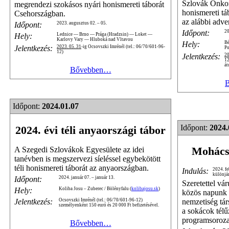
Szlovák Önkor
megrendezi szokásos nyári honismereti táborát
honismereti tá
Csehországban.
az alábbi adve
Időpont:
2023. augusztus 02. – 05.
Időpont:
20
Hely:
Lednice — Brno — Prága (Hradzsin) — Loket —
Karlovy Vary — Hluboká nad Vltavou
Hely:
B
Jelentkezés:
2023. 05. 31
-ig Ocsovszki Imrénél (tel.: 06/70/601-96-
P
12)
Jelentkezés:
20
12
át
Bővebben…
Időpont:
2024.01.07
Időpont:
2024.
2024. évi téli anyaországi tábor
Mohácsi
A Szegedi Szlovákok Egyesülete az idei
tanévben is megszervezi síeléssel egybekötött
téli honismereti táborát az anyaországban.
Indulás:
2024. fe
különjá
Időpont:
2024. január 07. – január 13.
Szeretettel vá
Hely:
Koliba Josu – Zuberec / Bölényfalu (
kolibajosu.sk
)
közös napunk a
nemzetiség tá
Jelentkezés:
Ocsovszki Imrénél (tel.: 06/70/601-96-12)
személyenként 150 euró és 20 000 Ft befizetésével.
a sokácok tél
programsoroz
Bővebben…