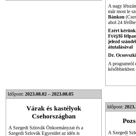
A nagy létszám
már most le sze
Bánkon
(Cser
ahol 24 férőhe
Ezért kérünk,
Ft/éj/fő félpa
jelezd szándé
átutalásával
Dr. Ocsovszk
A programról é
későbbiekben é
Időpont:
2023.08.02 – 2023.08.05
Időpont:
2023.
Várak és kastélyok
Csehországban
Pozs
A Szegedi Szlovák Önkormányzat és a
A Szegedi Szl
Szegedi Szlovák Egyesület az idén is