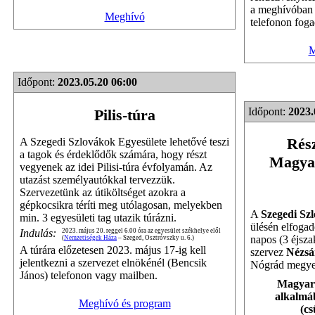
a meghívóban 
Meghívó
telefonon foga
M
Időpont:
2023.05.20 06:00
Időpont:
2023.
Pilis-túra
Rész
A Szegedi Szlovákok Egyesülete lehetővé teszi
a tagok és érdeklődők számára, hogy részt
Magyar
vegyenek az idei Pilisi-túra évfolyamán. Az
utazást személyautókkal tervezzük.
Szervezetünk az útiköltséget azokra a
gépkocsikra téríti meg utólagosan, melyekben
A
Szegedi Sz
min. 3 egyesületi tag utazik túrázni.
ülésén elfogad
Indulás:
2023. május 20. reggel 6.00 óra az egyesület székhelye elől
napos (3 éjsza
(
Nemzetiségek Háza
– Szeged, Osztróvszky u. 6.)
A túrára előzetesen 2023. május 17-ig kell
szervez
Nézsá
jelentkezni a szervezet elnökénél (Bencsik
Nógrád megye
János) telefonon vagy mailben.
Magyaro
alkalmáb
Meghívó és program
(cs