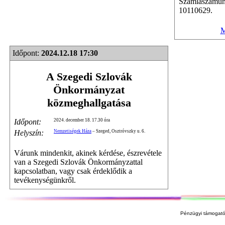
Számlaszámu
10110629.
M
Időpont:
2024.12.18 17:30
A Szegedi Szlovák
Önkormányzat
közmeghallgatása
Időpont:
2024. december 18. 17.30 óra
Helyszín:
Nemzetiségek Háza
– Szeged, Osztróvszky u. 6.
Várunk mindenkit, akinek kérdése, észrevétele
van a Szegedi Szlovák Önkormányzattal
kapcsolatban, vagy csak érdeklődik a
tevékenységünkről.
Pénzügyi támogató