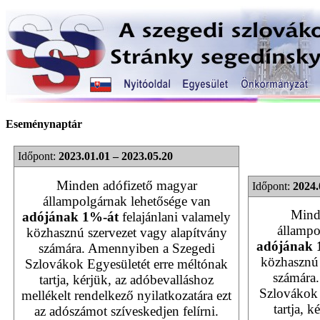
Eseménynaptár
Időpont:
2023.01.01 – 2023.05.20
Minden adófizető magyar
Időpont:
2024.
állampolgárnak lehetősége van
Mind
adójának 1%-át
felajánlani valamely
állampo
közhasznú szervezet vagy alapítvány
adójának 
számára. Amennyiben a Szegedi
közhasznú 
Szlovákok Egyesületét erre méltónak
számára
tartja, kérjük, az adóbevalláshoz
Szlovákok 
mellékelt rendelkező nyilatkozatára ezt
tartja, 
az adószámot szíveskedjen felírni.