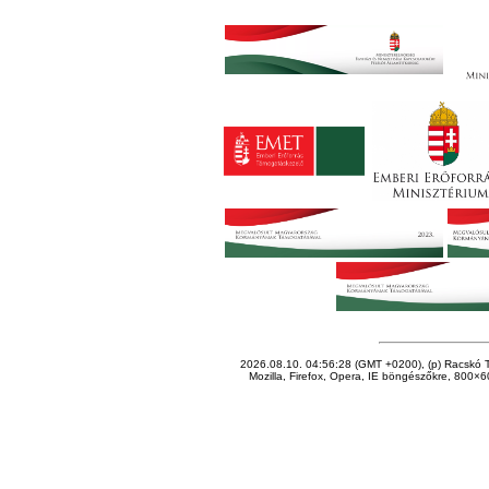
2026.08.10. 04:56:28 (GMT +0200), (p) Racskó T
Mozilla, Firefox, Opera, IE böngészőkre, 800×60