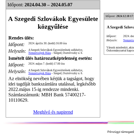
Időpont:
2024.04.30 – 2024.05.07
Időpont:
2024.12.18 17
A Szegedi Szlovákok Egyesülete
közgyűlése
A Szegedi Szlo
Időpont:
2024. dec
Rendes ülés:
Helyszín:
Nemzetis
Időpont:
2024. április 30. (kedd) 16.00 óra
Várunk mindenkit, akine
Helyszín:
A Szegedi Szlovákok Egyesületének székhelye,
Önkormányzattal kapcso
Nemzetiségek Háza
– Szeged, Osztróvszky u. 6.
Ismételt ülés határozatképtelenség esetén:
Időpont:
2024. május 7. (kedd) 17.00 óra
Helyszín:
A Szegedi Szlovákok Egyesületének székhelye,
Nemzetiségek Háza
– Szeged, Osztróvszky u. 6.
Az elnökség nevében kérjük a tagságot, hogy
idei tagdíját bankszámlára utalással, legkésőbb
2022.május 15-ig rendezze mindenki.
Számlaszámunk: MBH Bank 57400217-
10110629.
Meghívó és napirend
Pénzügyi támogató