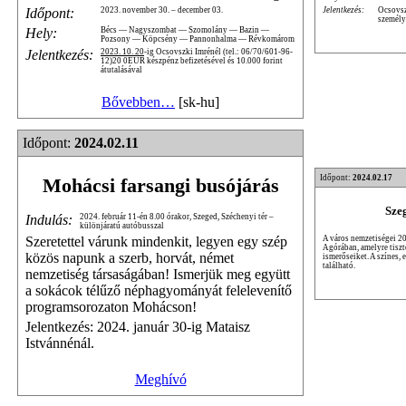
Jelentkezés:
Ocsovsz
Időpont:
2023. november 30. – december 03.
személy
Hely:
Bécs — Nagyszombat — Szomolány — Bazin —
Pozsony — Köpcsény — Pannonhalma — Révkomárom
Jelentkezés:
2023. 10. 20
-ig Ocsovszki Imrénél (tel.: 06/70/601-96-
12)20 0EUR készpénz befizetésével és 10.000 forint
átutalásával
Bővebben…
[sk-hu]
Időpont:
2024.02.11
Időpont:
2024.02.17
Mohácsi farsangi busójárás
Sze
Indulás:
2024. február 11-én 8.00 órakor, Szeged, Széchenyi tér –
különjáratú autóbusszal
A város nemzetiségei 20
Szeretettel várunk mindenkit, legyen egy szép
Agórában, amelyre tiszte
közös napunk a szerb, horvát, német
ismerőseiket. A színes,
található.
nemzetiség társaságában! Ismerjük meg együtt
a sokácok télűző néphagyományát felelevenítő
programsorozaton Mohácson!
Jelentkezés: 2024. január 30-ig Mataisz
Istvánnénál.
Meghívó