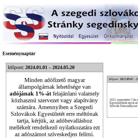
Eseménynaptár
Időpont:
2024.01.01 – 2024.05.20
Minden adófizető magyar
Időpont:
2022.09.07 – 
állampolgárnak lehetősége van
adójának 1%-át
felajánlani valamely
közhasznú szervezet vagy alapítvány
2022. szeptember 7-én 
Egyesületének egyik ala
számára. Amennyiben a Szegedi
Szlovák Önkormányzat v
Szlovákok Egyesületét erre méltónak
tartja, kérjük, az adóbevalláshoz
mellékelt rendelkező nyilatkozatára ezt
az adószámot szíveskedjen felírni.