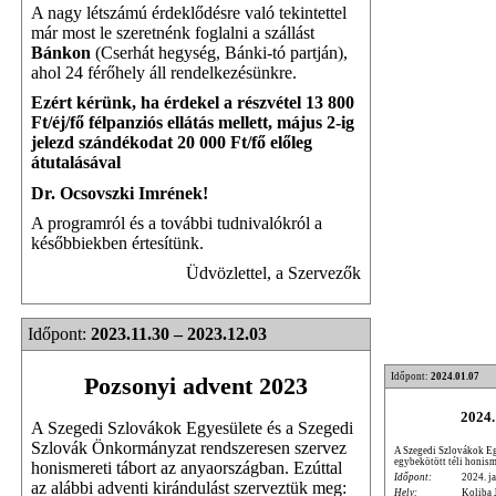
A nagy létszámú érdeklődésre való tekintettel
már most le szeretnénk foglalni a szállást
Bánkon
(Cserhát hegység, Bánki-tó partján),
ahol 24 férőhely áll rendelkezésünkre.
Ezért kérünk, ha érdekel a részvétel 13 800
Ft/éj/fő félpanziós ellátás mellett, május 2-ig
jelezd szándékodat 20 000 Ft/fő előleg
átutalásával
Dr. Ocsovszki Imrének!
A programról és a további tudnivalókról a
későbbiekben értesítünk.
Üdvözlettel, a Szervezők
Időpont:
2023.11.30 – 2023.12.03
Időpont:
2024.01.07
Pozsonyi advent 2023
2024.
A Szegedi Szlovákok Egyesülete és a Szegedi
Szlovák Önkormányzat rendszeresen szervez
A Szegedi Szlovákok Egy
egybekötött téli honism
honismereti tábort az anyaországban. Ezúttal
Időpont:
2024. ja
az alábbi adventi kirándulást szerveztük meg:
Hely:
Koliba 