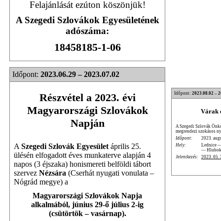
Felajánlását ezúton köszönjük!
A Szegedi Szlovákok Egyesületének
adószáma:
18458185-1-06
Időpont:
2023.06.29 – 2023.07.02
Időpont:
2023.08.02 – 
Részvétel a 2023. évi
Magyarországi Szlovákok
Várak 
Napján
A Szegedi Szlovák Önko
megrendezi szokásos ny
Időpont:
2023. augu
A
Szegedi Szlovák Egyesület
április 25.
Hely:
Lednice —
— Hlubok
ülésén elfogadott éves munkaterve alapján 4
Jelentkezés:
2023. 05. 
napos (3 éjszaka) honismereti belföldi tábort
szervez
Nézsára
(Cserhát nyugati vonulata –
Nógrád megye) a
Magyarországi Szlovákok Napja
alkalmából, június 29-ő július 2-ig
(csütörtök – vasárnap).