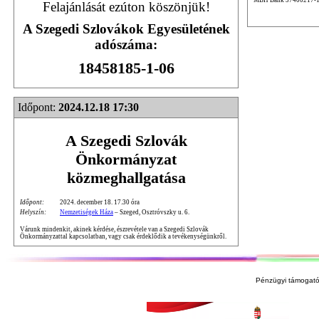
Felajánlását ezúton köszönjük!
A Szegedi Szlovákok Egyesületének
adószáma:
18458185-1-06
Időpont:
2024.12.18 17:30
A Szegedi Szlovák
Önkormányzat
közmeghallgatása
Időpont:
2024. december 18. 17.30 óra
Helyszín:
Nemzetiségek Háza
– Szeged, Osztróvszky u. 6.
Várunk mindenkit, akinek kérdése, észrevétele van a Szegedi Szlovák
Önkormányzattal kapcsolatban, vagy csak érdeklődik a tevékenységünkről.
Pénzügyi támogató