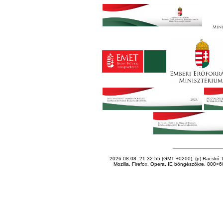
2026.08.08. 21:32:55 (GMT +0200), (p) Racskó T
Mozilla, Firefox, Opera, IE böngészőkre, 800×60