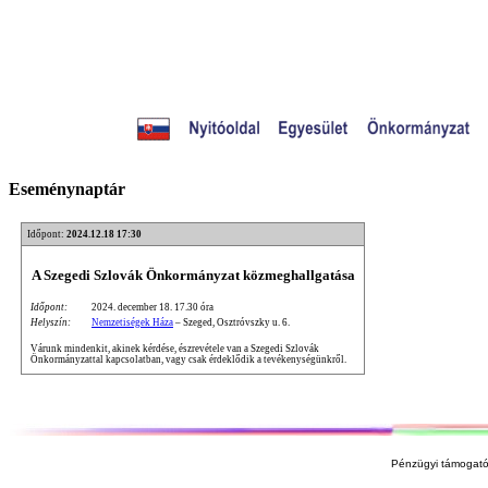
Eseménynaptár
Időpont:
2024.12.18 17:30
A Szegedi Szlovák Önkormányzat közmeghallgatása
Időpont:
2024. december 18. 17.30 óra
Helyszín:
Nemzetiségek Háza
– Szeged, Osztróvszky u. 6.
Várunk mindenkit, akinek kérdése, észrevétele van a Szegedi Szlovák
Önkormányzattal kapcsolatban, vagy csak érdeklődik a tevékenységünkről.
Pénzügyi támogató