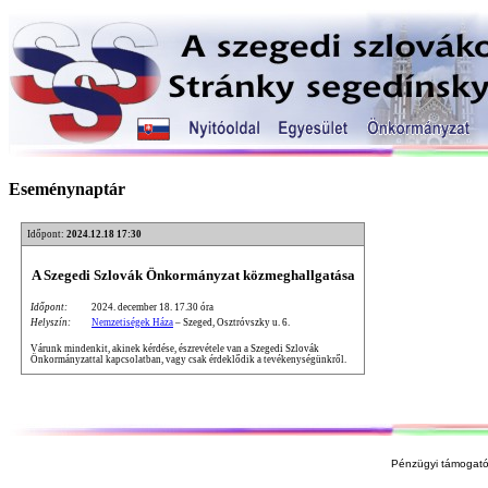
Eseménynaptár
Időpont:
2024.12.18 17:30
A Szegedi Szlovák Önkormányzat közmeghallgatása
Időpont:
2024. december 18. 17.30 óra
Helyszín:
Nemzetiségek Háza
– Szeged, Osztróvszky u. 6.
Várunk mindenkit, akinek kérdése, észrevétele van a Szegedi Szlovák
Önkormányzattal kapcsolatban, vagy csak érdeklődik a tevékenységünkről.
Pénzügyi támogató