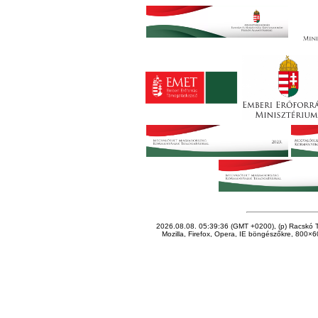
2026.08.08. 05:39:36 (GMT +0200), (p) Racskó T
Mozilla, Firefox, Opera, IE böngészőkre, 800×60