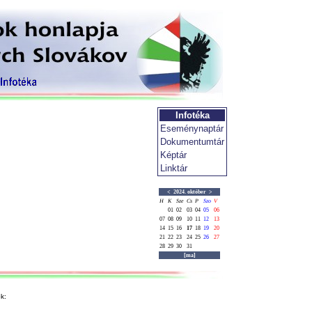
Infotéka
Eseménynaptár
Dokumentumtár
Képtár
Linktár
<
2024. október
>
H
K
Sze
Cs
P
Szo
V
01
02
03
04
05
06
07
08
09
10
11
12
13
14
15
16
17
18
19
20
21
22
23
24
25
26
27
28
29
30
31
[ma]
k: