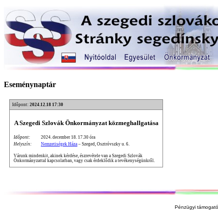
Eseménynaptár
Időpont:
2024.12.18 17:30
A Szegedi Szlovák Önkormányzat közmeghallgatása
Időpont:
2024. december 18. 17.30 óra
Helyszín:
Nemzetiségek Háza
– Szeged, Osztróvszky u. 6.
Várunk mindenkit, akinek kérdése, észrevétele van a Szegedi Szlovák
Önkormányzattal kapcsolatban, vagy csak érdeklődik a tevékenységünkről.
Pénzügyi támogató