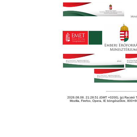
2026.08.08. 21:28:51 (GMT +0200), (p) Racskó T
Mozilla, Firefox, Opera, IE böngészőkre, 800×60