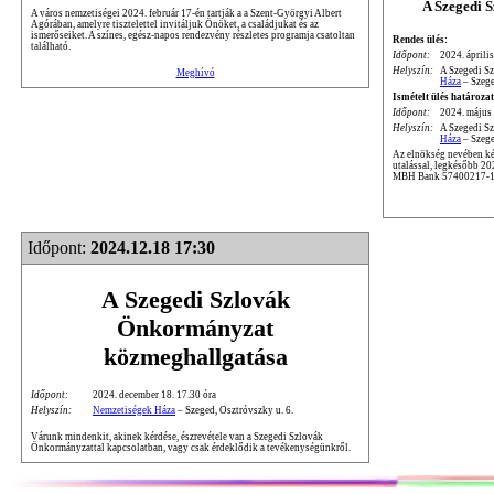
A Szegedi 
A város nemzetiségei 2024. február 17-én tartják a a Szent-Györgyi Albert
Agórában, amelyre tisztelettel invitáljuk Önöket, a családjukat és az
ismerőseiket. A színes, egész-napos rendezvény részletes programja csatoltan
Rendes ülés:
található.
Időpont:
2024. április
Helyszín:
A Szegedi S
Meghívó
Háza
– Szege
Ismételt ülés határozat
Időpont:
2024. május 
Helyszín:
A Szegedi S
Háza
– Szege
Az elnökség nevében kér
utalással, legkésőbb 2
MBH Bank 57400217-1
Időpont:
2024.12.18 17:30
A Szegedi Szlovák
Önkormányzat
közmeghallgatása
Időpont:
2024. december 18. 17.30 óra
Helyszín:
Nemzetiségek Háza
– Szeged, Osztróvszky u. 6.
Várunk mindenkit, akinek kérdése, észrevétele van a Szegedi Szlovák
Önkormányzattal kapcsolatban, vagy csak érdeklődik a tevékenységünkről.