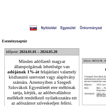
Eseménynaptár
Időpont:
2024.01.01 – 2024.05.20
Minden adófizető magyar
Időpont:
2023.11.30 – 2
állampolgárnak lehetősége van
adójának 1%-át
felajánlani valamely
közhasznú szervezet vagy alapítvány
A Szegedi Szlovákok Eg
rendszeresen szervez ho
számára. Amennyiben a Szegedi
adventi kirándulást sze
Időpont:
2023. nov
Szlovákok Egyesületét erre méltónak
Hely:
Bécs — N
Köpcsény
tartja, kérjük, az adóbevalláshoz
Jelentkezés:
2023. 10. 
0EUR készp
mellékelt rendelkező nyilatkozatára ezt
az adószámot szíveskedjen felírni.