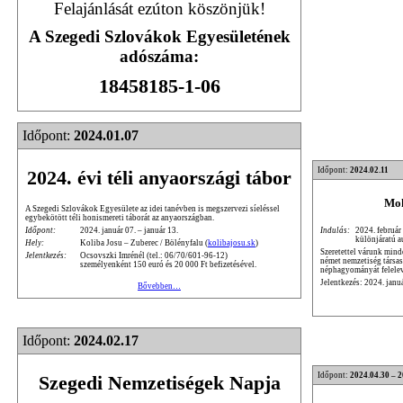
Felajánlását ezúton köszönjük!
A Szegedi Szlovákok Egyesületének
adószáma:
18458185-1-06
Időpont:
2024.01.07
Időpont:
2024.02.11
2024. évi téli anyaországi tábor
Moh
A Szegedi Szlovákok Egyesülete az idei tanévben is megszervezi síeléssel
egybekötött téli honismereti táborát az anyaországban.
Indulás:
2024. február
Időpont:
2024. január 07. – január 13.
különjáratú a
Hely:
Koliba Josu – Zuberec / Bölényfalu (
kolibajosu.sk
)
Szeretettel várunk mind
Jelentkezés:
Ocsovszki Imrénél (tel.: 06/70/601-96-12)
német nemzetiség társa
személyenként 150 euró és 20 000 Ft befizetésével.
néphagyományát felele
Jelentkezés: 2024. janu
Bővebben…
Időpont:
2024.02.17
Időpont:
2024.04.30 – 
Szegedi Nemzetiségek Napja