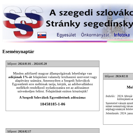
Eseménynaptár
Időpont:
2024.01.01 – 2024.05.20
Minden adófizető magyar állampolgárnak lehetősége van
Időpont:
2024.02.11
adójának 1%-át
felajánlani valamely közhasznú szervezet vagy
alapítvány számára. Amennyiben a Szegedi Szlovákok
Egyesületét erre méltónak tartja, kérjük, az adóbevalláshoz
Moh
mellékelt rendelkező nyilatkozatára ezt az adószámot
szíveskedjen felírni. Felajánlását ezúton köszönjük!
Indulás:
2024. február
A Szegedi Szlovákok Egyesületének adószáma:
különjáratú a
Szeretettel várunk mind
18458185-1-06
német nemzetiség társa
néphagyományát felele
Jelentkezés: 2024. janu
Időpont:
2024.02.17