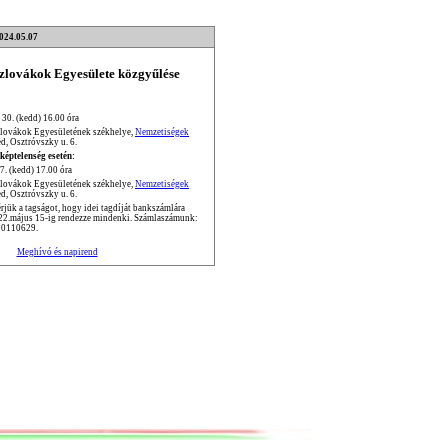
2024.05.07
Szlovákok Egyesülete közgyűlése
 30. (kedd) 16.00 óra
zlovákok Egyesületének székhelye,
Nemzetiségek
d, Osztróvszky u. 6.
képtelenség esetén:
7. (kedd) 17.00 óra
zlovákok Egyesületének székhelye,
Nemzetiségek
d, Osztróvszky u. 6.
jük a tagságot, hogy idei tagdíját bankszámlára
022.május 15-ig rendezze mindenki. Számlaszámunk:
0110629.
Meghívó és napirend