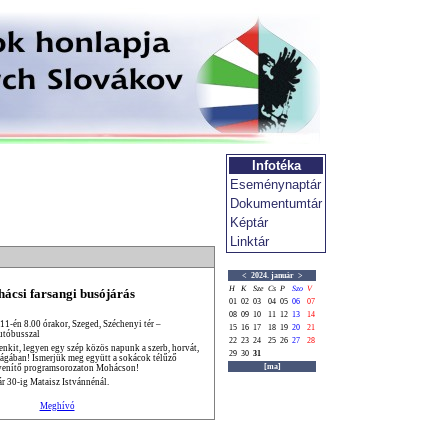
Infotéka
Eseménynaptár
Dokumentumtár
Képtár
Linktár
<
2024. január
>
H
K
Sze
Cs
P
Szo
V
ácsi farsangi busójárás
01
02
03
04
05
06
07
08
09
10
11
12
13
14
 11-én 8.00 órakor, Szeged, Széchenyi tér –
15
16
17
18
19
20
21
utóbusszal
22
23
24
25
26
27
28
enkit, legyen egy szép közös napunk a szerb, horvát,
29
30
31
ságában! Ismerjük meg együtt a sokácok télűző
[ma]
venítő programsorozaton Mohácson!
ár 30-ig Mataisz Istvánnénál.
Meghívó