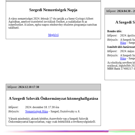
Szegedi Nemzetiségek Napja
Időpont:
2024.04.30 – 
A város nemzetiségei 2024. február 17-én tartják a a Szent-Györgyi Albert
A Szegedi 
Agórában, amelyre tisztelettel invitáljuk Önöket, a családjukat és az
ismerőseiket. A színes, egész-napos rendezvény részletes programja csatoltan
található.
Rendes ülés:
Meghívó
Időpont:
2024. április
Helyszín:
A Szegedi S
Háza
– Szege
Ismételt ülés határozat
Időpont:
2024. május 
Helyszín:
A Szegedi S
Háza
– Szege
Az elnökség nevében kér
utalással, legkésőbb 2
MBH Bank 57400217-1
Időpont:
2024.12.18 17:30
A Szegedi Szlovák Önkormányzat közmeghallgatása
Időpont:
2024. december 18. 17.30 óra
Helyszín:
Nemzetiségek Háza
– Szeged, Osztróvszky u. 6.
Várunk mindenkit, akinek kérdése, észrevétele van a Szegedi Szlovák
Önkormányzattal kapcsolatban, vagy csak érdeklődik a tevékenységünkről.