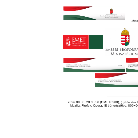
2026.08.08. 20:38:50 (GMT +0200), (p) Racskó T
Mozilla, Firefox, Opera, IE böngészőkre, 800×60