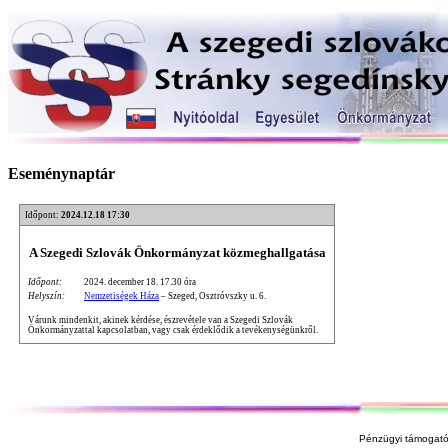
Eseménynaptár
Időpont:
2024.12.18 17:30
A Szegedi Szlovák Önkormányzat közmeghallgatása
Időpont:
2024. december 18. 17.30 óra
Helyszín:
Nemzetiségek Háza
– Szeged, Osztróvszky u. 6.
Várunk mindenkit, akinek kérdése, észrevétele van a Szegedi Szlovák
Önkormányzattal kapcsolatban, vagy csak érdeklődik a tevékenységünkről.
Pénzügyi támogató