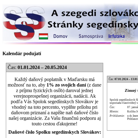
Kalendár podujatí
Čas:
01.01.2024 – 20.05.2024
Každý daňový poplatník v Maďarsku má
Čas:
07.01.2024 – 13.01
možnosť na to, aby
1% zo svojich daní
(z dane
z príjmu fyzických osôb) daroval jednej
Zimný t
verejnoprospešnej organizácii, nadácii. Ak
Spolok segedínskych Sl
podľa Vás Spolok segedínskych Slovákov je
usporiada vlastivedný 
vhodný na toto percento, vyplňte prílohu pri
Čas:
07. januá
Miesto:
Koliba J
daňovom priznaní a napíšte naň daňové číslo
Prihlásenie:
u dr. Im
našej organizácie. Za Vašu finančnú podporu aj
Prihlaso
touto cestou ďakujeme!
Daňové číslo Spolku segedínskych Slovákov: