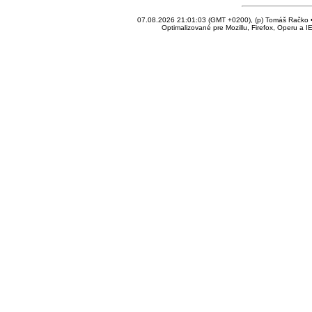
07.08.2026 21:01:03 (GMT +0200), (p) Tomáš Račko • 
Optimalizované pre Mozillu, Firefox, Operu a I