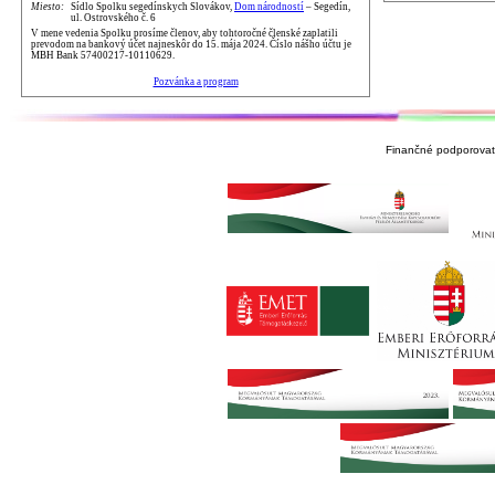
Miesto:
Sídlo Spolku segedínskych Slovákov,
Dom národností
– Segedín,
ul. Ostrovského č. 6
V mene vedenia Spolku prosíme členov, aby tohtoročné členské zaplatili
prevodom na bankový účet najneskôr do 15. mája 2024. Číslo nášho účtu je
MBH Bank 57400217-10110629.
Pozvánka a program
Finančné podporovate