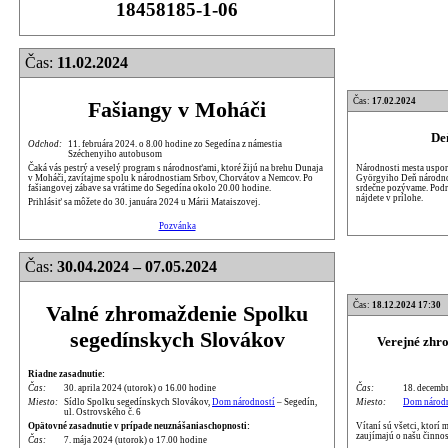
18458185-1-06
Čas:
11.02.2024
Čas:
17.02.2024
Fašiangy v Moháči
De
Odchod:
11. februára 2024. o 8.00 hodine zo Segedína z námestia
Széchenyiho autobusom
Národnosti mesta uspori
Čaká vás pestrý a veselý program s národnosťami, ktoré žijú na brehu Dunaja
Györgyiho Deň národnos
v Moháči, zavítajme spolu k národnostiam Srbov, Chorvátov a Nemcov. Po
srdečne pozývame. Podr
fašiangovej zábave sa vrátime do Segedína okolo 20.00 hodine.
nájdete v prílohe.
Prihlásiť sa môžete do 30. januára 2024 u Márii Mataiszovej.
Pozvánka
Čas:
30.04.2024 – 07.05.2024
Čas:
18.12.2024 17:30
Valné zhromaždenie Spolku
segedínskych Slovákov
Verejné zhr
Riadne zasadnutie:
Čas:
18. decembr
Čas:
30. aprila 2024 (utorok) o 16.00 hodine
Miesto:
Dom národn
Miesto:
Sídlo Spolku segedínskych Slovákov,
Dom národností
– Segedín,
ul. Ostrovského č. 6
Vítaní sú všetci, ktorí
Opätovné zasadnutie v prípade neuznášaniaschopnosti:
zaujímajú o našu činnos
Čas:
7. mája 2024 (utorok) o 17.00 hodine