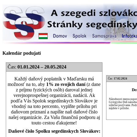
Kalendár podujatí
Čas:
01.01.2024 – 20.05.2024
Každý daňový poplatník v Maďarsku má
Čas:
17.02.2024
možnosť na to, aby
1% zo svojich daní
(z dane
z príjmu fyzických osôb) daroval jednej
De
verejnoprospešnej organizácii, nadácii. Ak
Národnosti mesta uspori
podľa Vás Spolok segedínskych Slovákov je
Györgyiho Deň národnos
srdečne pozývame. Podr
vhodný na toto percento, vyplňte prílohu pri
nájdete v prílohe.
daňovom priznaní a napíšte naň daňové číslo
našej organizácie. Za Vašu finančnú podporu aj
touto cestou ďakujeme!
Daňové číslo Spolku segedínskych Slovákov: