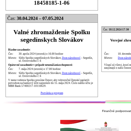
18458185-1-06
Čas:
30.04.2024 – 07.05.2024
Čas:
18.12.2024 17:30
Valné zhromaždenie Spolku
segedínskych Slovákov
Verejné zhr
Riadne zasadnutie:
Čas:
18. decembr
Čas:
30. aprila 2024 (utorok) o 16.00 hodine
Miesto:
Dom národn
Miesto:
Sídlo Spolku segedínskych Slovákov,
Dom národností
– Segedín,
ul. Ostrovského č. 6
Vítaní sú všetci, ktorí
Opätovné zasadnutie v prípade neuznášaniaschopnosti:
zaujímajú o našu činnos
Čas:
7. mája 2024 (utorok) o 17.00 hodine
Miesto:
Sídlo Spolku segedínskych Slovákov,
Dom národností
– Segedín,
ul. Ostrovského č. 6
V mene vedenia Spolku prosíme členov, aby tohtoročné členské zaplatili
prevodom na bankový účet najneskôr do 15. mája 2024. Číslo nášho účtu je
MBH Bank 57400217-10110629.
Pozvánka a program
Finančné podporovate