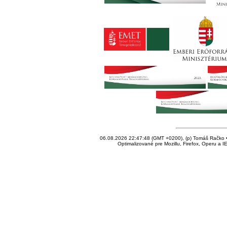
06.08.2026 22:47:48 (GMT +0200), (p) Tomáš Račko • 
Optimalizované pre Mozillu, Firefox, Operu a I