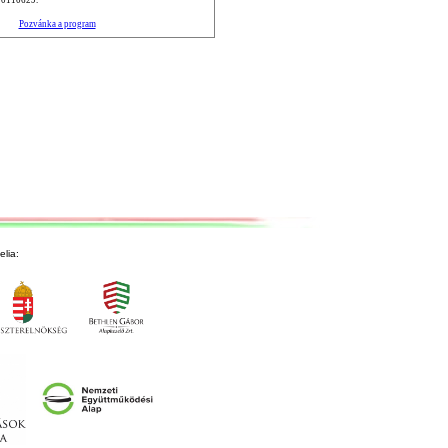
Pozvánka a program
lia: