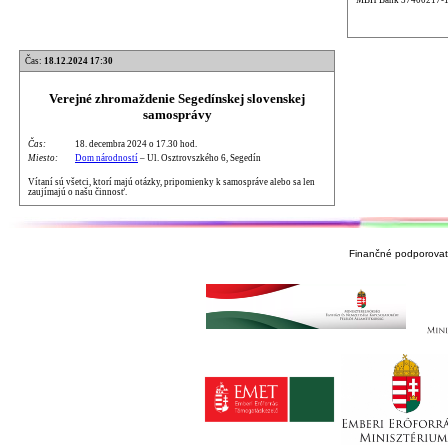
Čas:
18.12.2024 17:30
Verejné zhromaždenie Segedínskej slovenskej
samosprávy
Čas:
18. decembra 2024 o 17.30 hod.
Miesto:
Dom národností
– Ul. Osztrovszkého 6, Segedín
Vítaní sú všetci, ktorí majú otázky, pripomienky k samospráve alebo sa len
zaujímajú o našu činnosť.
Finančné podporovate