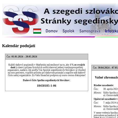
Kalendár podujatí
Čas:
01.01.2024 – 20.05.2024
Každý daňový poplatník v Maďarsku má možnosť na to, aby
1% zo svojich
daní
(z dane z príjmu fyzických osôb) daroval jednej verejnoprospešnej
Čas:
30.04.2024 – 07.05
organizácii, nadácii. Ak podľa Vás Spolok segedínskych Slovákov je vhodný
na toto percento, vyplňte prílohu pri daňovom priznaní a napíšte naň daňové
číslo našej organizácie. Za Vašu finančnú podporu aj touto cestou ďakujeme!
Valné zhromažd
Daňové číslo Spolku segedínskych Slovákov:
Riadne zasadnutie:
18458185-1-06
Čas:
30. aprila 202
Miesto:
Sídlo Spolku 
ul. Ostrovskéh
Opätovné zasadnutie v
Čas:
7. mája 2024 (
Miesto:
Sídlo Spolku 
ul. Ostrovskéh
V mene vedenia Spolku p
prevodom na bankový úč
MBH Bank 57400217-1