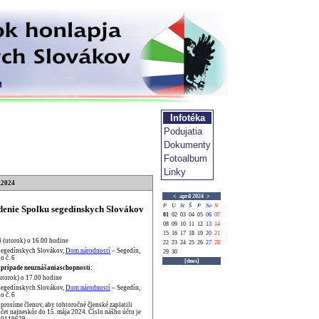
Infotéka
Podujatia
Dokumenty
Fotoalbum
Linky
.2024
<
apríl 2024
>
P
U
St
Š
P
So
N
enie Spolku segedínskych Slovákov
01
02
03
04
05
06
07
08
09
10
11
12
13
14
15
16
17
18
19
20
21
4 (utorok) o 16.00 hodine
22
23
24
25
26
27
28
segedínskych Slovákov,
Dom národností
– Segedín,
29
30
o č. 6
[dnes]
 prípade neuznášaniaschopnosti:
utorok) o 17.00 hodine
segedínskych Slovákov,
Dom národností
– Segedín,
o č. 6
rosíme členov, aby tohtoročné členské zaplatili
et najneskôr do 15. mája 2024. Číslo nášho účtu je
0110629.