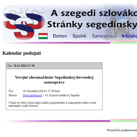
Kalendár podujatí
Čas:
18.12.2024 17:30
Verejné zhromaždenie Segedínskej slovenskej
samosprávy
Čas:
18. decembra 2024 o 17.30 hod.
Miesto:
Dom národností
– Ul. Osztrovszkého 6, Segedín
Vítaní sú všetci, ktorí majú otázky, pripomienky k samospráve alebo sa len
zaujímajú o našu činnosť.
Finančné podporovate