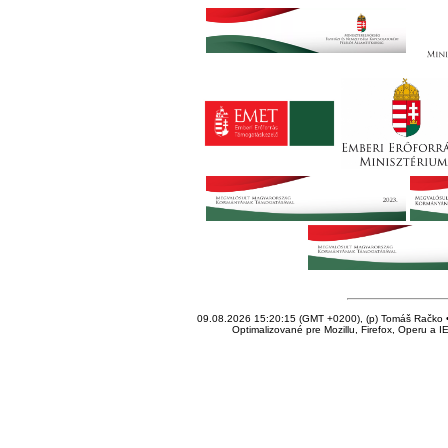
09.08.2026 15:20:15 (GMT +0200), (p) Tomáš Račko • 
Optimalizované pre Mozillu, Firefox, Operu a I