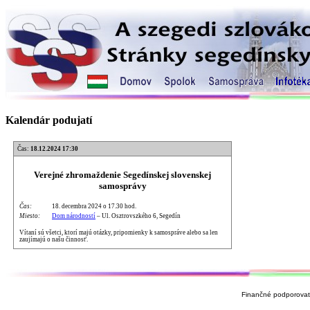
Kalendár podujatí
Čas:
18.12.2024 17:30
Verejné zhromaždenie Segedínskej slovenskej
samosprávy
Čas:
18. decembra 2024 o 17.30 hod.
Miesto:
Dom národností
– Ul. Osztrovszkého 6, Segedín
Vítaní sú všetci, ktorí majú otázky, pripomienky k samospráve alebo sa len
zaujímajú o našu činnosť.
Finančné podporovate