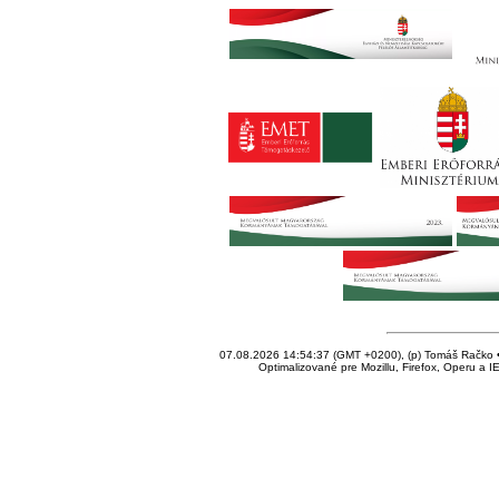
07.08.2026 14:54:37 (GMT +0200), (p) Tomáš Račko • 
Optimalizované pre Mozillu, Firefox, Operu a I