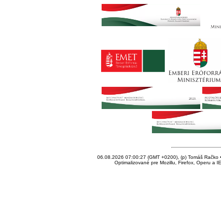
06.08.2026 07:00:27 (GMT +0200), (p) Tomáš Račko • 
Optimalizované pre Mozillu, Firefox, Operu a I