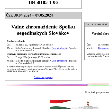
18458185-1-06
Čas:
30.04.2024 – 07.05.2024
Čas:
18.12.2024 17:30
Valné zhromaždenie Spolku
segedínskych Slovákov
Verejné zhr
Riadne zasadnutie:
Čas:
18. decembr
Čas:
30. aprila 2024 (utorok) o 16.00 hodine
Miesto:
Dom národn
Miesto:
Sídlo Spolku segedínskych Slovákov,
Dom národností
– Segedín,
ul. Ostrovského č. 6
Vítaní sú všetci, ktorí
Opätovné zasadnutie v prípade neuznášaniaschopnosti:
zaujímajú o našu činnos
Čas:
7. mája 2024 (utorok) o 17.00 hodine
Miesto:
Sídlo Spolku segedínskych Slovákov,
Dom národností
– Segedín,
ul. Ostrovského č. 6
V mene vedenia Spolku prosíme členov, aby tohtoročné členské zaplatili
prevodom na bankový účet najneskôr do 15. mája 2024. Číslo nášho účtu je
MBH Bank 57400217-10110629.
Pozvánka a program
Finančné podporovate