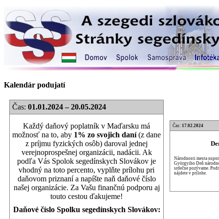
Kalendár podujatí
Čas:
01.01.2024 – 20.05.2024
Každý daňový poplatník v Maďarsku má
Čas:
17.02.2024
možnosť na to, aby
1% zo svojich daní
(z dane
z príjmu fyzických osôb) daroval jednej
De
verejnoprospešnej organizácii, nadácii. Ak
Národnosti mesta uspori
podľa Vás Spolok segedínskych Slovákov je
Györgyiho Deň národnos
srdečne pozývame. Podr
vhodný na toto percento, vyplňte prílohu pri
nájdete v prílohe.
daňovom priznaní a napíšte naň daňové číslo
našej organizácie. Za Vašu finančnú podporu aj
touto cestou ďakujeme!
Daňové číslo Spolku segedínskych Slovákov: