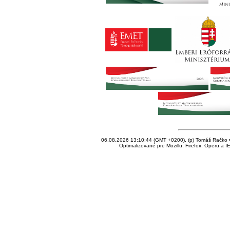
06.08.2026 13:10:44 (GMT +0200), (p) Tomáš Račko • 
Optimalizované pre Mozillu, Firefox, Operu a I