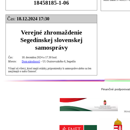
18458185-1-06
Čas:
18.12.2024 17:30
Verejné zhromaždenie
Segedínskej slovenskej
samosprávy
Čas:
18. decembra 2024 o 17.30 hod.
Miesto:
Dom národností
– Ul. Osztrovszkého 6, Segedín
Vítaní sú všetci, ktorí majú otázky, pripomienky k samospráve alebo sa len
zaujímajú o našu činnosť.
Finančné podporovate