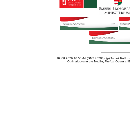
09.08.2026 10:55:44 (GMT +0200), (p) Tomáš Račko • 
Optimalizované pre Mozillu, Firefox, Operu a I