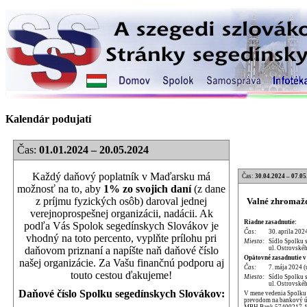
Kalendár podujatí
Čas:
01.01.2024 – 20.05.2024
Každý daňový poplatník v Maďarsku má
Čas:
30.04.2024 – 07.05
možnosť na to, aby
1% zo svojich daní
(z dane
z príjmu fyzických osôb) daroval jednej
Valné zhromažd
verejnoprospešnej organizácii, nadácii. Ak
Riadne zasadnutie:
podľa Vás Spolok segedínskych Slovákov je
Čas:
30. aprila 202
vhodný na toto percento, vyplňte prílohu pri
Miesto:
Sídlo Spolku 
ul. Ostrovskéh
daňovom priznaní a napíšte naň daňové číslo
Opätovné zasadnutie v
našej organizácie. Za Vašu finančnú podporu aj
Čas:
7. mája 2024 (
touto cestou ďakujeme!
Miesto:
Sídlo Spolku 
ul. Ostrovskéh
Daňové číslo Spolku segedínskych Slovákov:
V mene vedenia Spolku p
prevodom na bankový úč
MBH Bank 57400217-1