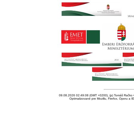
09.08.2026 02:49:08 (GMT +0200), (p) Tomáš Račko • 
Optimalizované pre Mozillu, Firefox, Operu a I