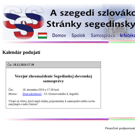
Kalendár podujatí
Čas:
18.12.2024 17:30
Verejné zhromaždenie Segedínskej slovenskej
samosprávy
Čas:
18. decembra 2024 o 17.30 hod.
Miesto:
Dom národností
– Ul. Osztrovszkého 6, Segedín
Vítaní sú všetci, ktorí majú otázky, pripomienky k samospráve alebo sa len
zaujímajú o našu činnosť.
Finančné podporovate