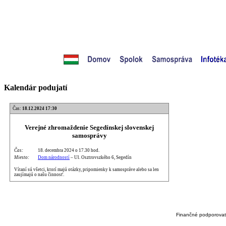
Kalendár podujatí
Čas:
18.12.2024 17:30
Verejné zhromaždenie Segedínskej slovenskej
samosprávy
Čas:
18. decembra 2024 o 17.30 hod.
Miesto:
Dom národností
– Ul. Osztrovszkého 6, Segedín
Vítaní sú všetci, ktorí majú otázky, pripomienky k samospráve alebo sa len
zaujímajú o našu činnosť.
Finančné podporovate