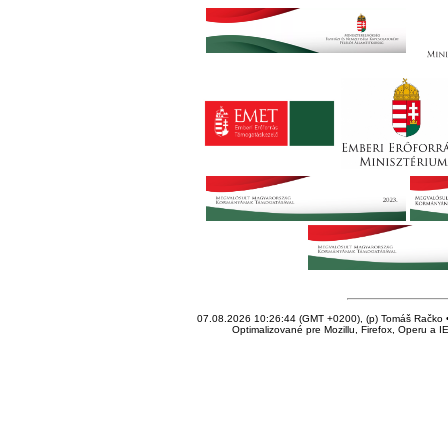
07.08.2026 10:26:44 (GMT +0200), (p) Tomáš Račko • 
Optimalizované pre Mozillu, Firefox, Operu a I