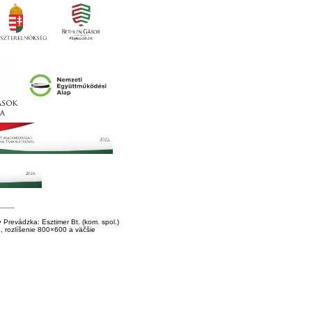
Prevádzka: Esztimer Bt. (kom. spol.)
E, rozlíšenie 800×600 a väčšie