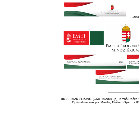
06.08.2026 04:53:01 (GMT +0200), (p) Tomáš Račko • 
Optimalizované pre Mozillu, Firefox, Operu a I