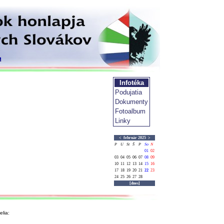
Infotéka
Podujatia
Dokumenty
Fotoalbum
Linky
<
február 2025
>
P
U
St
Š
P
So
N
01
02
03
04
05
06
07
08
09
10
11
12
13
14
15
16
17
18
19
20
21
22
23
24
25
26
27
28
[dnes]
lia: