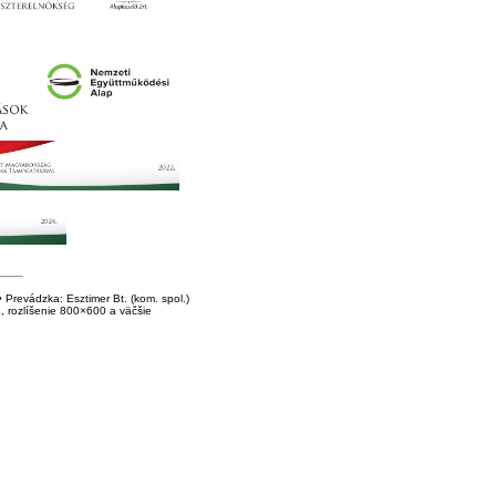
Prevádzka: Esztimer Bt. (kom. spol.)
E, rozlíšenie 800×600 a väčšie