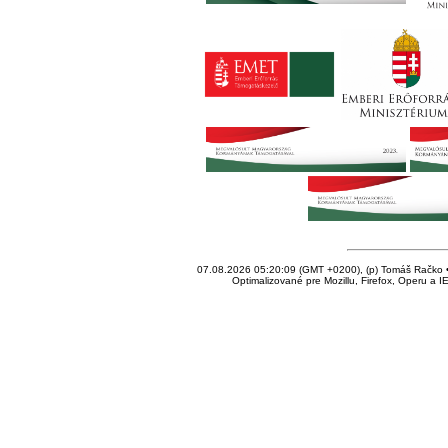
07.08.2026 05:20:09 (GMT +0200), (p) Tomáš Račko • 
Optimalizované pre Mozillu, Firefox, Operu a I