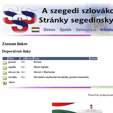
Zoznam linkov
Doporúčené linky
Súbor
kB
Autor
Popis
Dátum
pocasie
<dir>
Počasie
segedin
<dir>
Mesto Segedín
slovaci_hu
<dir>
Slováci v Maďarsku
slovniky
<dir>
Slovenské a maďarské slovní(č)ky, jazykové materiály
<hore>
Finančné podporovate