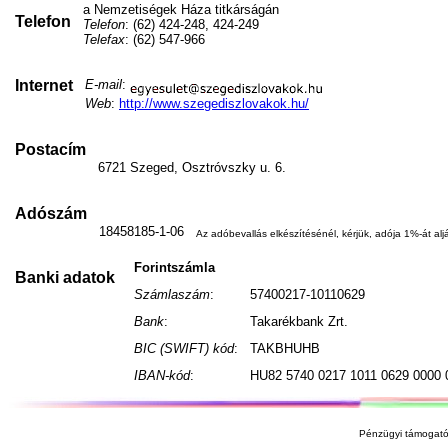
a Nemzetiségek Háza titkárságán
Telefon
Telefon
: (62) 424-248, 424-249
Telefax
: (62) 547-966
Internet
E-mail
:
Web
:
http://www.szegediszlovakok.hu/
Postacím
6721 Szeged, Osztróvszky u. 6.
Adószám
18458185-1-06
Az adóbevallás elkészítésénél, kérjük, adója 1%-át aljá
Forintszámla
Banki adatok
Számlaszám
:
57400217-10110629
Bank
:
Takarékbank Zrt.
BIC (SWIFT) kód
:
TAKBHUHB
IBAN-kód
:
HU82 5740 0217 1011 0629 0000 
Pénzügyi támogató