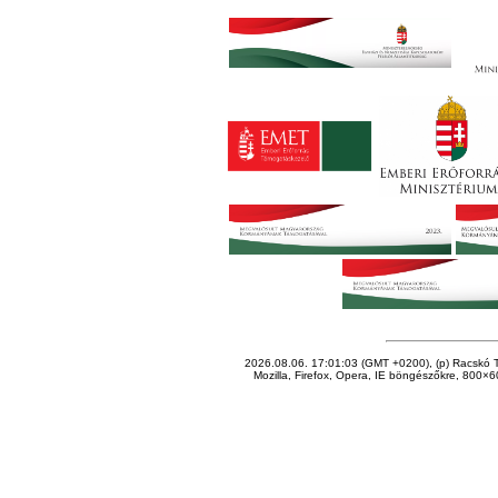
2026.08.06. 17:01:03 (GMT +0200), (p) Racskó T
Mozilla, Firefox, Opera, IE böngészőkre, 800×60