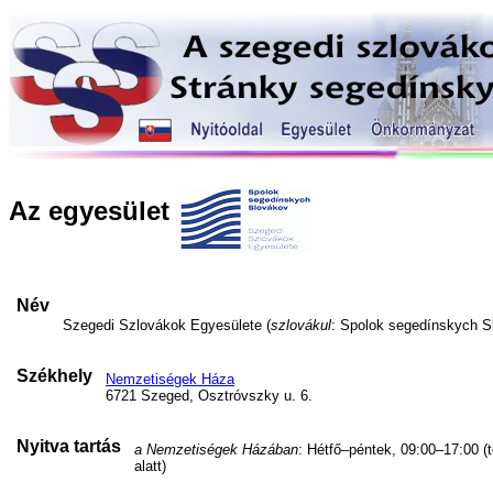
Az egyesület
Név
Szegedi Szlovákok Egyesülete (
szlovákul
: Spolok segedínskych S
Székhely
Nemzetiségek Háza
6721 Szeged, Osztróvszky u. 6.
Nyitva tartás
a Nemzetiségek Házában
: Hétfő–péntek, 09:00–17:00 (
alatt)