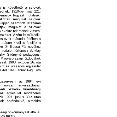
eg is követhető a szlovák
ednek. 1910-ben már 221,
eírások fogyást mutatnak.
llották magukat szlovák
lapján számított létszáma
rtják magukat a szlovák
 évekre tekintenek vissza.
széket. Azóta itt működik.
es évek második felében a
tatáson kívül is ápolják a
nye Dr. Bacsa Pál nevéhez
es irodalomtörténész Sziklay
szky Györgyné pedagógus,
a Magyarországi Szlovákok
ést. 1990. október 26. óta
mint az országos egyesület
-tól 1996 január 6-ig Tóth
gszervezni az 1994. évi
rmányzat megválasztását.
edi Szlovák Kisebbségi
az egyesület rendszeres
k 1997. június 30-a után
sak ábrándokká, álmokká
ségi önkormányzat által a
iós füzet)