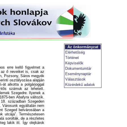
Az önkormányzat
Elérhetőség
Történet
Képviselők
s erre kellő figyelmet a
Dokumentumtár
k az ő neveiket is, csak az
Eseménynaptár
én, Pozsony, Sáros megyék
Választások
erinti osztályozása alapján
át alkotta a polgárjoggal
Közérdekű adatok
ntős számuk az lehetett.
lemek Szegedre. Ilyenek a
875-ben Abafyra változik.
a 18. században Szegeden
l. Városunk egyáltalán nem
int Szeged belvárosában a
ok utcája”. Természetesen
lá sorolták, de a részletes
eg lakik itt. Így olejkárok