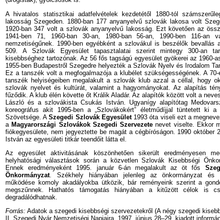
A hivatalos statisztikai adatfelvételek kezdetétől 1880-tól számszerűl
lakosság Szegeden. 1880-ban 177 anyanyelvű szlovák lakosa volt Szeg
1920-ban 347 volt a szlovák anyanyelvű lakosság. Ezt követően az össz
1941-ben 71, 1960-ban 30-an, 1980-ban 56-an, 1990-ben 116-an va
nemzetiségűnek. 1990-ben egyébként a szlovákul is beszélők bevallás a
509. A Szlovák Egyesület tapasztalatai szerint mintegy 300-an ta
kisebbséghez tartozónak. Az 56 fős tagságú egyesület gyökerei az 1960-as
1955-ben Budapestről Szegedre helyezték a Szlovák Nyelv és Irodalom Tan
Ez a tanszék volt a megfogalmazója a klubélet szükségességének. A 70-
tanszék helyiségeiben megalakult a szlovák klub azzal a céllal, hogy ok
szlovák nyelvet és kultúrát, valamint a hagyományokat. Az alapítás té
fűződik. A klub élén követte őt Králik Aladár. Az alapítók között volt a nev
László és a szlovákista Csukás István. Ugyanígy alapítótag Medovar
koreográfus akit 1995-ben a „Szlovákokért” életműdíjjal tüntetett ki 
Szövetsége. A
Szegedi Szlovák Egyesület
1993 óta viseli ezt a megnevez
a
Magyarországi Szlovákok Szegedi Szervezete
nevet viselte. Ekkor 
fiókegyesülete, nem jegyeztette be magát a cégbíróságon. 1990 október 26
István az egyesületi titkár teendőit látta el.
Az egyesület aktivitásának köszönhetően sikerült eredményesen me
helyhatósági választások során a közvetlen Szlovák Kisebbségi Önko
Ennek eredményeként 1995. január 6-án megalakult az öt fős
Szeg
Önkormányzat
. Székhely hiányában jelenleg az önkormányzat és 
működése komoly akadályokba ütközik, bár reményeink szerint a gondo
megszűnnek. Hathatós támogatás hiányában a kitűzött célok is c
degradálódhatnak.
Forrás:
Adatok a szegedi kisebbségi szervezetekről (A négy szegedi kisebb
II. Szegedi Nyár Nemzetiségi Napjaira, 1997. június 28–29, kiadott informác