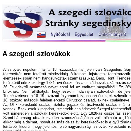
A szegedi szlovákok
A szlovák népelem már a 18. században is jelen van Szegeden. Sajno
történetírás nem fordított mindezidáig. A korabeli lajstromok tartalmazzá
elemzések során nem hangsúlyozták származásukat. Bars, Hont, Trencs
területéről érkeztek. Egy 1724. évi összeírás a családnevek származás sz
36 Felvidékről származó nevet sorol fel az említett megyékből. Ez 26%-
bíróknak. Nem állíthatjuk, hogy ezek mindannyian szlovákok, de jele
Természetesen a 18–19. század folyamán folytonosan érkeztek szlovák e
18. század második felében érkező Okrutzky család, akinek családneve 1
Az Ollik kereskedő család, Szluha jogász és tisztviselő család már 
vannak. Ezek csak kiragadott, ismertebb családnevek Szeged történetébő
volt ismeretlen a szlovák kereskedők előtt. Egy 1828-as összeírás szer
Szent-háromság utca közvetlen szomszédságában volt található a „Tót
ekkor még a dalmát, horvát és más délszláv kereskedőket is e gyűjtőnév a
leírásból kiderül, hogy jelentős felsőmagyarországi szlovák kereskedő rét
(drogisták), gyolcsosok is.