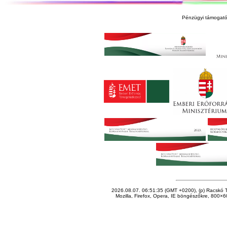
Pénzügyi támogató
2026.08.07. 06:51:35 (GMT +0200), (p) Racskó T
Mozilla, Firefox, Opera, IE böngészőkre, 800×60