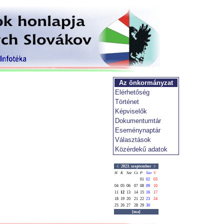
Az önkormányzat
Elérhetőség
Történet
Képviselők
Dokumentumtár
Eseménynaptár
Választások
Közérdekű adatok
<
2023. szeptember
>
H
K
Sze
Cs
P
Szo
V
01
02
03
04
05
06
07
08
09
10
11
12
13
14
15
16
17
18
19
20
21
22
23
24
25
26
27
28
29
30
[ma]