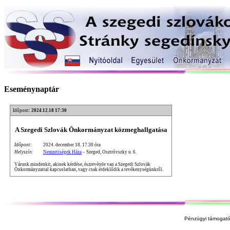
Eseménynaptár
Időpont:
2024.12.18 17:30
A Szegedi Szlovák Önkormányzat közmeghallgatása
Időpont:
2024. december 18. 17.30 óra
Helyszín:
Nemzetiségek Háza
– Szeged, Osztróvszky u. 6.
Várunk mindenkit, akinek kérdése, észrevétele van a Szegedi Szlovák
Önkormányzattal kapcsolatban, vagy csak érdeklődik a tevékenységünkről.
Pénzügyi támogató