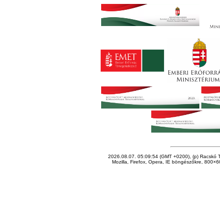
2026.08.07. 05:09:54 (GMT +0200), (p) Racskó T
Mozilla, Firefox, Opera, IE böngészőkre, 800×60