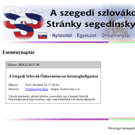
Eseménynaptár
Időpont:
2024.12.18 17:30
A Szegedi Szlovák Önkormányzat közmeghallgatása
Időpont:
2024. december 18. 17.30 óra
Helyszín:
Nemzetiségek Háza
– Szeged, Osztróvszky u. 6.
Várunk mindenkit, akinek kérdése, észrevétele van a Szegedi Szlovák
Önkormányzattal kapcsolatban, vagy csak érdeklődik a tevékenységünkről.
Pénzügyi támogató