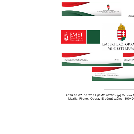
2026.08.07. 08:27:39 (GMT +0200), (p) Racskó T
Mozilla, Firefox, Opera, IE böngészőkre, 800×60