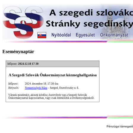
Eseménynaptár
Időpont:
2024.12.18 17:30
A Szegedi Szlovák Önkormányzat közmeghallgatása
Időpont:
2024. december 18. 17.30 óra
Helyszín:
Nemzetiségek Háza
– Szeged, Osztróvszky u. 6.
Várunk mindenkit, akinek kérdése, észrevétele van a Szegedi Szlovák
Önkormányzattal kapcsolatban, vagy csak érdeklődik a tevékenységünkről.
Pénzügyi támogató