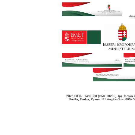
2026.08.09. 14:03:38 (GMT +0200), (p) Racskó T
Mozilla, Firefox, Opera, IE böngészőkre, 800×60