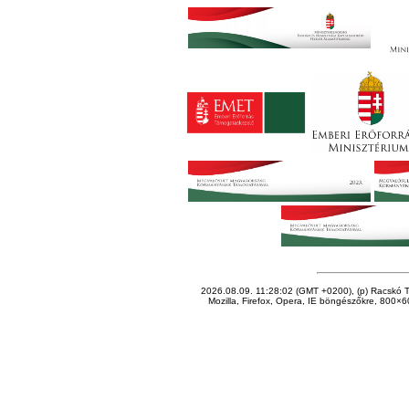
2026.08.09. 11:28:02 (GMT +0200), (p) Racskó T
Mozilla, Firefox, Opera, IE böngészőkre, 800×60