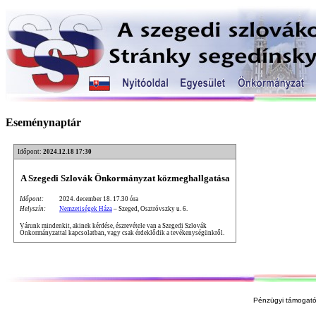
Eseménynaptár
Időpont:
2024.12.18 17:30
A Szegedi Szlovák Önkormányzat közmeghallgatása
Időpont:
2024. december 18. 17.30 óra
Helyszín:
Nemzetiségek Háza
– Szeged, Osztróvszky u. 6.
Várunk mindenkit, akinek kérdése, észrevétele van a Szegedi Szlovák
Önkormányzattal kapcsolatban, vagy csak érdeklődik a tevékenységünkről.
Pénzügyi támogató