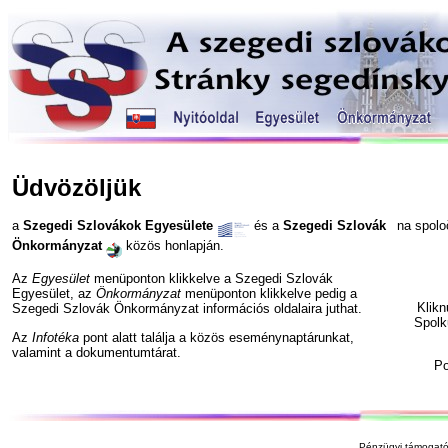
Üdvözöljük
a
Szegedi Szlovákok Egyesülete
és a
Szegedi Szlovák
na spol
Önkormányzat
közös honlapján.
Az
Egyesület
menüponton klikkelve a Szegedi Szlovák
Egyesület, az
Önkormányzat
menüponton klikkelve pedig a
Klik
Szegedi Szlovák Önkormányzat információs oldalaira juthat.
Spolk
Az
Infotéka
pont alatt találja a közös eseménynaptárunkat,
valamint a dokumentumtárat.
P
Pénzügyi támogató