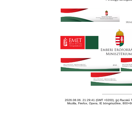
2026.08.06. 21:29:41 (GMT +0200), (p) Racskó T
Mozilla, Firefox, Opera, IE böngészőkre, 800×60