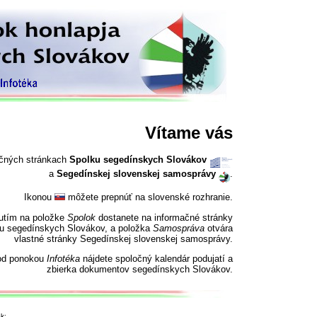
Vítame vás
očných stránkach
Spolku segedínskych Slovákov
a
Segedínskej slovenskej samosprávy
.
Ikonou
môžete prepnúť na slovenské rozhranie.
nutím na položke
Spolok
dostanete na informačné stránky
u segedínskych Slovákov, a položka
Samospráva
otvára
vlastné stránky Segedínskej slovenskej samosprávy.
od ponokou
Infotéka
nájdete spoločný kalendár podujatí a
zbierka dokumentov segedínskych Slovákov.
k: