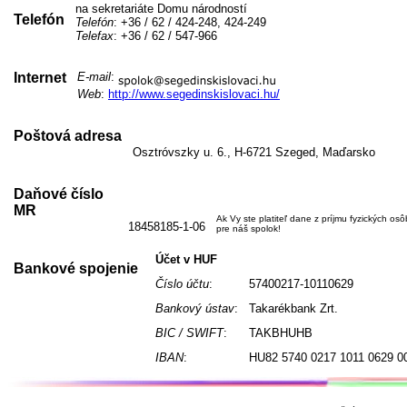
na sekretariáte Domu národností
Telefón
Telefón
: +36 / 62 / 424-248, 424-249
Telefax
: +36 / 62 / 547-966
Internet
E-mail
:
Web
:
http://www.segedinskislovaci.hu/
Poštová adresa
Osztróvszky u. 6., H-6721 Szeged, Maďarsko
Daňové číslo
MR
Ak Vy ste platiteľ dane z príjmu fyzických os
18458185-1-06
pre náš spolok!
Účet v HUF
Bankové spojenie
Číslo účtu
:
57400217-10110629
Bankový ústav
:
Takarékbank Zrt.
BIC / SWIFT
:
TAKBHUHB
IBAN
:
HU82 5740 0217 1011 0629 0