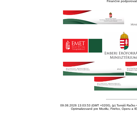
Finančné podporovate
09.08.2026 13:03:53 (GMT +0200), (p) Tomáš Račko • 
Optimalizované pre Mozillu, Firefox, Operu a I