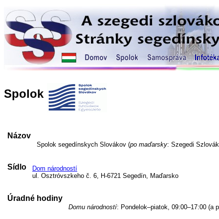
Spolok
Názov
Spolok segedínskych Slovákov (
po maďarsky
: Szegedi Szlovák
Sídlo
Dom národností
ul. Osztróvszkeho č. 6, H-6721 Segedín, Maďarsko
Úradné hodiny
Domu národností
: Pondelok–piatok, 09:00–17:00 (a