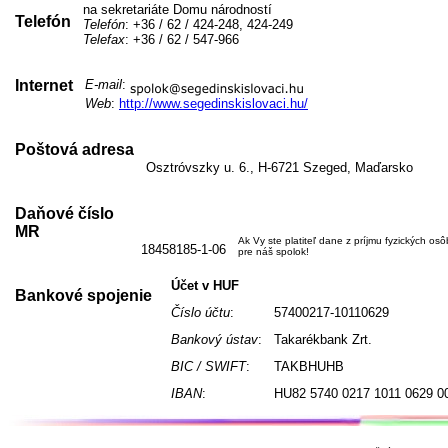
na sekretariáte Domu národností
Telefón
Telefón
: +36 / 62 / 424-248, 424-249
Telefax
: +36 / 62 / 547-966
Internet
E-mail
:
Web
:
http://www.segedinskislovaci.hu/
Poštová adresa
Osztróvszky u. 6., H-6721 Szeged, Maďarsko
Daňové číslo
MR
Ak Vy ste platiteľ dane z príjmu fyzických os
18458185-1-06
pre náš spolok!
Účet v HUF
Bankové spojenie
Číslo účtu
:
57400217-10110629
Bankový ústav
:
Takarékbank Zrt.
BIC / SWIFT
:
TAKBHUHB
IBAN
:
HU82 5740 0217 1011 0629 0