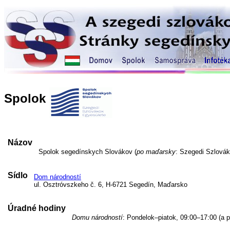
Spolok
Názov
Spolok segedínskych Slovákov (
po maďarsky
: Szegedi Szlovák
Sídlo
Dom národností
ul. Osztróvszkeho č. 6, H-6721 Segedín, Maďarsko
Úradné hodiny
Domu národností
: Pondelok–piatok, 09:00–17:00 (a