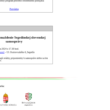
obný program pestrého celodenného podujatia
Pozvánka
omaždenie Segedínskej slovenskej
samosprávy
a 2024 o 17.30 hod.
ostí
– Ul. Osztrovszkého 6, Segedín
 majú otázky, pripomienky k samospráve alebo sa len
ť.
lia: