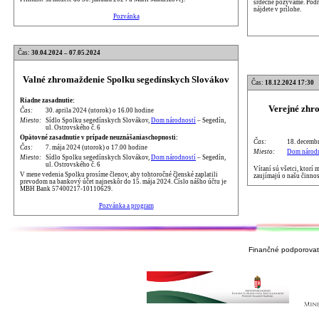
srdečne pozývame. Podr
nájdete v prílohe.
Pozvánka
Čas:
30.04.2024 – 07.05.2024
Valné zhromaždenie Spolku segedínskych Slovákov
Čas:
18.12.2024 17:30
Riadne zasadnutie:
Verejné zhr
Čas:
30. aprila 2024 (utorok) o 16.00 hodine
Miesto:
Sídlo Spolku segedínskych Slovákov,
Dom národností
– Segedín,
ul. Ostrovského č. 6
Opätovné zasadnutie v prípade neuznášaniaschopnosti:
Čas:
18. decembr
Čas:
7. mája 2024 (utorok) o 17.00 hodine
Miesto:
Dom národn
Miesto:
Sídlo Spolku segedínskych Slovákov,
Dom národností
– Segedín,
ul. Ostrovského č. 6
Vítaní sú všetci, ktorí
V mene vedenia Spolku prosíme členov, aby tohtoročné členské zaplatili
zaujímajú o našu činnos
prevodom na bankový účet najneskôr do 15. mája 2024. Číslo nášho účtu je
MBH Bank 57400217-10110629.
Pozvánka a program
Finančné podporovate