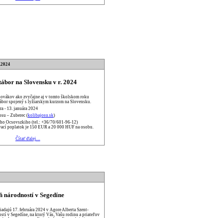
.2024
ábor na Slovensku v r. 2024
ovákov ako zvyčajne aj v tomto školskom roku
tábor spojený s lyžiarskym kurzom na Slovensku.
ra - 13. januára 2024
osu – Zuberec (
kolibajosu.sk
)
reho Ocsovszkiho (tel.: +36/70/601-96-12)
vací poplatok je 150 EUR a 20 000 HUF na osobu.
Čítať ďalej…
ň národností v Segedíne
adajú 17. februára 2024 v Agore Alberta Szent-
tí v Segedíne, na ktorý Vás, Vašu rodinu a priateľov