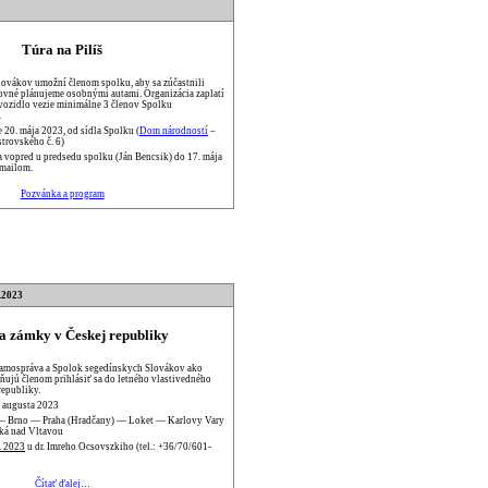
Túra na Pilíš
ovákov umožní členom spolku, aby sa zúčastnili
stovné plánujeme osobnými autami. Organizácia zaplatí
 vozidlo vezie minimálne 3 členov Spolku
.
 20. mája 2023, od sídla Spolku (
Dom národností
–
strovského č. 6)
eba vopred u predsedu spolku (Ján Bencsik) do 17. mája
 mailom.
Pozvánka a program
.2023
a zámky v Českej republiky
samospráva a Spolok segedínskych Slovákov ako
ňujú členom prihlásiť sa do letného vlastivedného
republiky.
. augusta 2023
— Brno — Praha (Hradčany) — Loket — Karlovy Vary
á nad Vltavou
. 2023
u dr. Imreho Ocsovszkiho (tel.: +36/70/601-
Čítať ďalej…