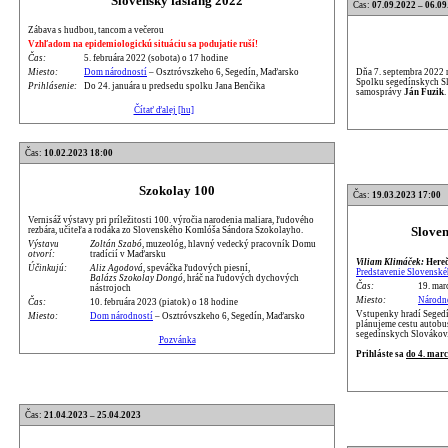
Slovenský fašiang 2022
Čas:
07.09.2022 – 06.09
Zábava s hudbou, tancom a večerou
Vzhľadom na epidemiologickú situáciu sa podujatie ruší!
Čas:
5. februára 2022 (sobota) o 17 hodine
Dňa 7. septembra 2022 
Miesto:
Dom národností
– Osztróvszkeho 6, Segedín, Maďarsko
Spolku segedínskych Sl
Prihlásenie:
Do 24. januára u predsedu spolku Jana Benčika
samosprávy
Ján Fuzik
.
Čítať ďalej [hu]
Čas:
10.02.2023 18:00
Szokolay 100
Čas:
19.03.2023 17:00
Vernisáž výstavy pri príležitosti 100. výročia narodenia maliara, ľudového
Sloven
rezbára, učiteľa a rodáka zo Slovenského Komlóša Sándora Szokolayho.
Výstavu
Zoltán Szabó
, muzeológ, hlavný vedecký pracovník Domu
otvorí:
tradícií v Maďarsku
Viliam Klimáček:
Hereč
Účinkujú:
Aliz Agodová
, speváčka ľudových piesní,
Predstavenie Slovenské
Balázs Szokolay Dongó
, hráč na ľudových dychových
Čas:
19. mar
nástrojoch
Miesto:
Národn
Čas:
10. februára 2023 (piatok) o 18 hodine
Vstupenky hradí Segedí
Miesto:
Dom národností
– Osztróvszkeho 6, Segedín, Maďarsko
plánujeme cestu autobu
segedínskych Slovákov
Pozvánka
Prihláste sa
do 4. mar
Čas:
21.04.2023 – 25.04.2023