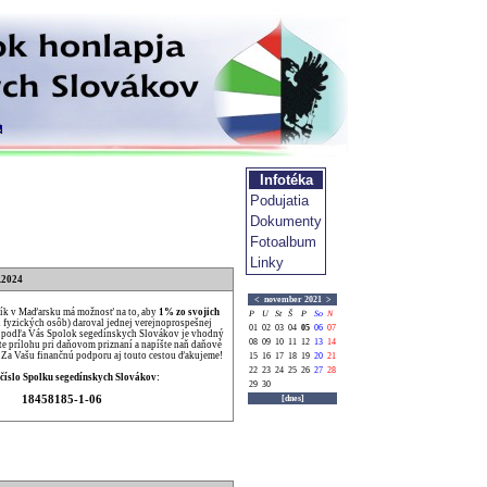
Infotéka
Podujatia
Dokumenty
Fotoalbum
Linky
.2024
<
november 2021
>
ík v Maďarsku má možnosť na to, aby
1% zo svojich
P
U
St
Š
P
So
N
u fyzických osôb) daroval jednej verejnoprospešnej
01
02
03
04
05
06
07
Ak podľa Vás Spolok segedínskych Slovákov je vhodný
08
09
10
11
12
13
14
ňte prílohu pri daňovom priznaní a napíšte naň daňové
. Za Vašu finančnú podporu aj touto cestou ďakujeme!
15
16
17
18
19
20
21
22
23
24
25
26
27
28
číslo Spolku segedínskych Slovákov:
29
30
18458185-1-06
[dnes]