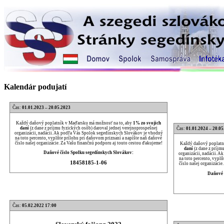
Kalendár podujatí
Čas:
01.01.2023 – 20.05.2023
Každý daňový poplatník v Maďarsku má možnosť na to, aby
1% zo svojich
daní
(z dane z príjmu fyzických osôb) daroval jednej verejnoprospešnej
Čas:
01.01.2024 – 20.05
organizácii, nadácii. Ak podľa Vás Spolok segedínskych Slovákov je vhodný
na toto percento, vyplňte prílohu pri daňovom priznaní a napíšte naň daňové
číslo našej organizácie. Za Vašu finančnú podporu aj touto cestou ďakujeme!
Každý daňový poplatn
daní
(z dane z príjm
Daňové číslo Spolku segedínskych Slovákov:
organizácii, nadácii. 
na toto percento, vypl
18458185-1-06
číslo našej organizácie
Daňové 
Čas:
05.02.2022 17:00