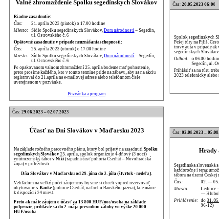
Valné zhromaždenie Spolku segedínskych Slovákov
Čas:
20.05.2023 06:00
Riadne zasadnutie:
Čas:
21. apríla 2023 (piatok) o 17.00 hodine
Miesto:
Sídlo Spolku segedínskych Slovákov,
Dom národností
– Segedín,
ul. Ostrovského č. 6
Spolok segedínskych Sl
Pešej túry na Pilíš. Ce
Opätovné zasadnutie v prípade neuznášaniaschopnosti:
trovy auta v prípade ak
Čas:
25. apríla 2023 (utorok) o 17.00 hodine
segedínskych Slovákov
Miesto:
Sídlo Spolku segedínskych Slovákov,
Dom národností
– Segedín,
Odhod:
o 06.00 hodine
ul. Ostrovského č. 6
Segedín, ul. O
Po opakovanom valnom zhromaždení 25. apríla budeme mať pohostenie,
Prihlásiť sa na túru tr
preto prosíme každého, kto v tomto termíne príde na zábavu, aby sa na akciu
2023 telefonicky alebo
registroval do 21.apríla na e-mailovej adrese alebo telefónnom čísle
uverejnenom v pozvánke.
Pozvánka a program
Čas:
29.06.2023 – 02.07.2023
Účasť na Dni Slovákov v Maďarsku 2023
Čas:
02.08.2023 – 05.08
Na základe ročného pracovného plánu, ktorý bol prijatý na zasadnutí
Spolku
Hrady 
segedínskych Slovákov
25. apríla, spolok organizuje 4-dňový (3 noci)
vnútrozemský tábor
v Níži
(západná časť pohoria Cserhát – Novohradská
župa) v príležitosti
Segedínska slovenská 
každoročne i teraz umož
Dňa Slovákov v Maďarsku od 29. júna do 2. júla (štvrtok - nedeľa).
tábora na území Českej 
Čas:
02. — 05
Vzhľadom na veľký počet záujemcov by sme si chceli vopred rezervovať
ubytovanie
v Banke
(pohorie Cserhát, na brehu Banského jazera), kde máme
Miesto:
Lednice 
k dispozícii 24 miest.
— Hlubok
Prihlásenie:
do
31. 05
Preto ak máte záujem o účasť za 13 800 HUF/noc/osoba na základe
96-12)
polpenzie, prihláste sa do 2. mája prevodom zálohy vo výške 20 000
HUF/osoba