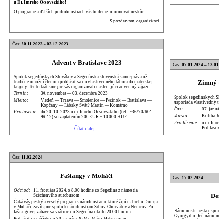
u Dr. Imreho Ocsovszkiho!
O programe a ďalších podrobnostiach vás budeme informovať neskôr.
S pozdravom, organizátori
Čas:
30.11.2023 – 03.12.2023
Advent v Bratislave 2023
Čas:
07.01.2024 – 13.01
Spolok segedínskych Slovákov a Segedínska slovenská samospráva už
Zimný t
tradične umožní členom prihlásiť sa do vlastivedného tábora do materskej
krajiny. Tento krát sme pre vás organizovali nasledujúci adventný zájazd:
Termín:
30. novembra — 03. decembra 2023
Spolok segedínskych Sl
Miesto:
Viedeň — Trnava — Smolenice — Pezinok — Bratislava —
usporiada vlastivedný 
Kopčany — Rábsky Svätý Martin — Komárno
Čas:
07. januá
Prihlásenie:
do
20. 10. 2023
u dr. Imreho Ocsovszkiho (tel.: +36/70/601-
Miesto:
Koliba J
96-12) so zaplatením 200 EUR + 10.000 HUF
Prihlásenie:
u dr. Im
Prihlaso
Čítať ďalej…
Čas:
11.02.2024
Fašiangy v Moháči
Čas:
17.02.2024
Odchod:
11. februára 2024. o 8.00 hodine zo Segedína z námestia
De
Széchenyiho autobusom
Čaká vás pestrý a veselý program s národnosťami, ktoré žijú na brehu Dunaja
v Moháči, zavítajme spolu k národnostiam Srbov, Chorvátov a Nemcov. Po
Národnosti mesta uspori
fašiangovej zábave sa vrátime do Segedína okolo 20.00 hodine.
Györgyiho Deň národnos
Prihlásiť sa môžete do 30. januára 2024 u Márii Mataiszovej.