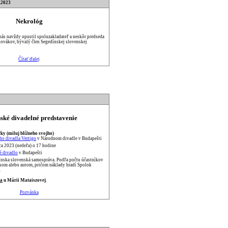
.2023
Nekrológ
nás navždy opustil spoluzakladateľ a neskôr predseda
ovákov, bývalý člen Segedínskej slovenskej
Čítať ďalej
ské divadelné predstavenie
ky (miluj blížneho svojho)
ho divadla Vertigo
v Národnom divadle v Budapešti
ca 2023 (nedeľa) o 17 hodine
é divadlo
v Budapešti
nska slovenská samospráva. Podľa počtu účastníkov
som alebo autom, pričom náklady hradí Spolok
.
ca
u Márii Mataiszovej
.
Pozvánka