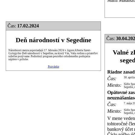
Márii Mataiszo
Čas:
17.02.2024
Čas:
30.04.202
Deň národností v Segedíne
Valné z
Národnosti mesta usporiadajú 17. februára 2024 v Agore Alberta Szent-
Györgyiho Deň národností v Segedíne, na ktorý Vás, Vašu rodinu a priateľov
srdečne pozývame. Podrobný program pestrého celodenného podujatia
sege
nájdete v prílohe.
Pozvánka
Riadne zasad
Čas:
30. april
Miesto:
Sídlo Sp
Segedín, 
Opätovné zas
neuznášanias
Čas:
7. mája 2
Miesto:
Sídlo Sp
Segedín, 
V mene vedeni
tohtoročné čle
bankový účet 
Číslo nášho 