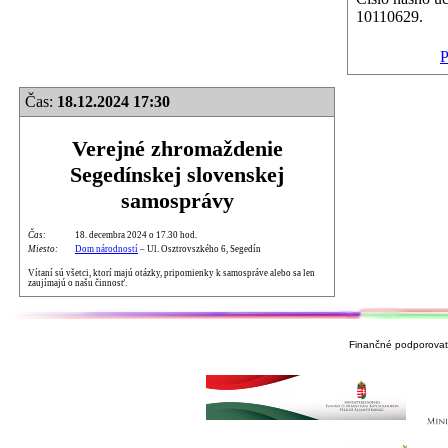
10110629.
P
Čas:
18.12.2024 17:30
Verejné zhromaždenie
Segedínskej slovenskej
samosprávy
Čas:
18. decembra 2024 o 17.30 hod.
Miesto:
Dom národností
– Ul. Osztrovszkého 6, Segedín
Vítaní sú všetci, ktorí majú otázky, pripomienky k samospráve alebo sa len
zaujímajú o našu činnosť.
Finančné podporovate