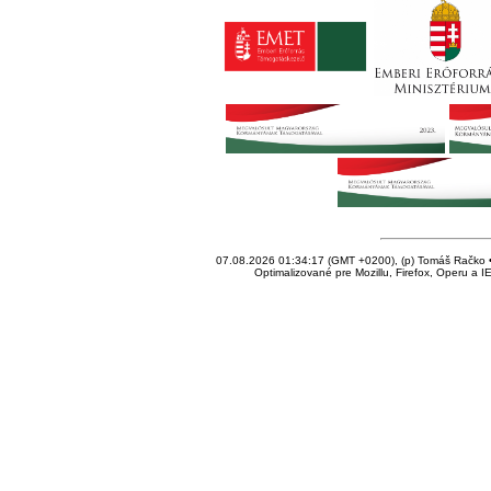
07.08.2026 01:34:17 (GMT +0200), (p) Tomáš Račko • 
Optimalizované pre Mozillu, Firefox, Operu a I