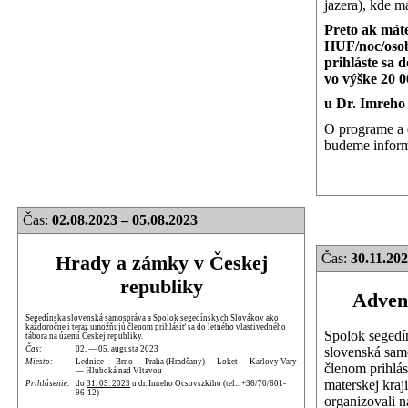
jazera), kde m
Preto ak mát
HUF/noc/osob
prihláste sa 
vo výške 20 
u Dr. Imreho
O programe a 
budeme inform
Čas:
02.08.2023 – 05.08.2023
Čas:
30.11.202
Hrady a zámky v Českej
republiky
Advent
Segedínska slovenská samospráva a Spolok segedínskych Slovákov ako
každoročne i teraz umožňujú členom prihlásiť sa do letného vlastivedného
Spolok segedí
tábora na území Českej republiky.
slovenská sam
Čas:
02. — 05. augusta 2023
Miesto:
Lednice — Brno — Praha (Hradčany) — Loket — Karlovy Vary
členom prihlás
— Hluboká nad Vltavou
materskej kraj
Prihlásenie:
do
31. 05. 2023
u dr. Imreho Ocsovszkiho (tel.: +36/70/601-
96-12)
organizovali n