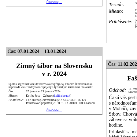
Čítať ďalej…
Termín:
3
Miesto:
V
B
K
Prihlásenie:
d
(
1
Čas:
07.01.2024 – 13.01.2024
Čas:
11.02.20
Zimný tábor na Slovensku
v r. 2024
Faš
Spolok segedínskych Slovákov ako zvyčajne aj v tomto školskom roku
usporiada vlastivedný tábor spojený s lyžiarskym kurzom na Slovensku.
Odchod:
11. feb
Čas:
07. januára - 13. januára 2024
Széche
Miesto:
Koliba Josu – Zuberec (
kolibajosu.sk
)
Čaká vás pest
Prihlásenie:
u dr. Imreho Ocsovszkiho (tel.: +36/70/601-96-12)
s národnosťami
Prihlasovací poplatok je 150 EUR a 20 000 HUF na osobu.
v Moháči, zav
Čítať ďalej…
Srbov, Chorvá
zábave sa vrá
hodine.
Prihlásiť sa m