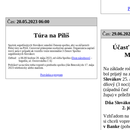
P
Čas:
20.05.2023 06:00
Čas:
29.06.202
Túra na Pilíš
Účasť
Spolok segedínskych Slovákov umožní členom spolku, aby sa zúčastnili
Pešej túry na Pilíš. Cestovné plánujeme osobnými autami. Organizácia zaplatí
trovy auta v prípade ak vozidlo vezie minimálne 3 členov Spolku
M
segedínskych Slovákov.
Odhod:
o 06.00 hodine 20. mája 2023, od sídla Spolku (
Dom národností
–
Segedín, ul. Ostrovského č. 6)
Prihlásiť sa na túru treba vopred u predsedu spolku (Ján Bencsik) do 17. mája
Na základe ro
2023 telefonicky alebo mailom.
bol prijatý na
Pozvánka a program
Slovákov
25. 
dňový (3 noci
(západná časť
župa) v príleži
Dňa Slováko
2. j
Vzhľadom na 
si chceli vopr
v Banke
(poho