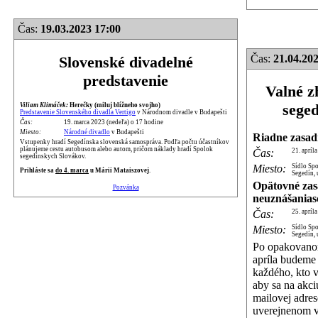
Čas:
19.03.2023 17:00
Čas:
21.04.202
Slovenské divadelné
predstavenie
Valné z
sege
Viliam Klimáček:
Herečky (miluj blížneho svojho)
Predstavenie Slovenského divadla Vertigo
v Národnom divadle v Budapešti
Čas:
19. marca 2023 (nedeľa) o 17 hodine
Miesto:
Národné divadlo
v Budapešti
Riadne zasad
Vstupenky hradí Segedínska slovenská samospráva. Podľa počtu účastníkov
plánujeme cestu autobusom alebo autom, pričom náklady hradí Spolok
Čas:
21. apríl
segedínskych Slovákov.
Miesto:
Sídlo Sp
Prihláste sa
do 4. marca
u Márii Mataiszovej
.
Segedín, 
Opätovné zas
Pozvánka
neuznášanias
Čas:
25. apríl
Miesto:
Sídlo Sp
Segedín, 
Po opakovano
apríla budeme
každého, kto v
aby sa na akciu
mailovej adres
uverejnenom 