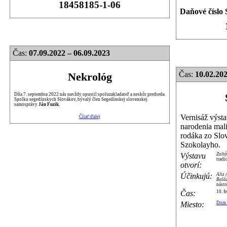
18458185-1-06
Daňové číslo 
Čas:
07.09.2022 – 06.09.2023
Čas:
10.02.20
Nekrológ
Dňa 7. septembra 2022 nás navždy opustil spoluzakladateľ a neskôr predseda
Spolku segedínskych Slovákov, bývalý člen Segedínskej slovenskej
samosprávy
Ján Fuzik
.
Vernisáž výstav
Čítať ďalej
narodenia mali
rodáka zo Sl
Szokolayho.
Výstavu
Zolt
tradí
otvorí:
Účinkujú:
Aliz
Balá
nástr
Čas:
10. f
Miesto:
Dom 