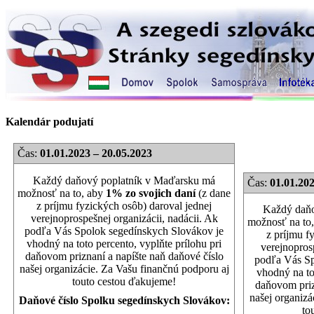
Kalendár podujatí
Čas:
01.01.2023 – 20.05.2023
Každý daňový poplatník v Maďarsku má
Čas:
01.01.202
možnosť na to, aby
1% zo svojich daní
(z dane
z príjmu fyzických osôb) daroval jednej
Každý daňo
verejnoprospešnej organizácii, nadácii. Ak
možnosť na to
podľa Vás Spolok segedínskych Slovákov je
z príjmu f
vhodný na toto percento, vyplňte prílohu pri
verejnoprosp
daňovom priznaní a napíšte naň daňové číslo
podľa Vás Sp
našej organizácie. Za Vašu finančnú podporu aj
vhodný na to
touto cestou ďakujeme!
daňovom priz
našej organizá
Daňové číslo Spolku segedínskych Slovákov:
to