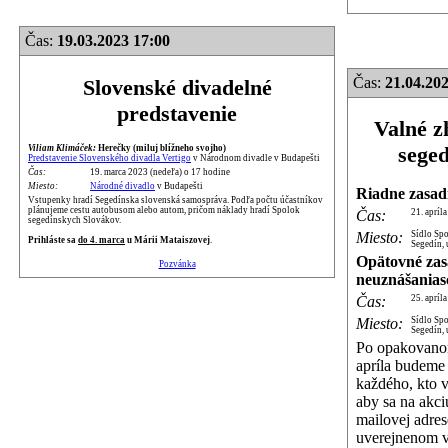
Čas:
19.03.2023 17:00
Čas:
21.04.202
Slovenské divadelné
predstavenie
Valné z
sege
Viliam Klimáček:
Herečky (miluj blížneho svojho)
Predstavenie Slovenského divadla Vertigo
v Národnom divadle v Budapešti
Čas:
19. marca 2023 (nedeľa) o 17 hodine
Miesto:
Národné divadlo
v Budapešti
Riadne zasad
Vstupenky hradí Segedínska slovenská samospráva. Podľa počtu účastníkov
plánujeme cestu autobusom alebo autom, pričom náklady hradí Spolok
Čas:
21. apríl
segedínskych Slovákov.
Miesto:
Sídlo Sp
Prihláste sa
do 4. marca
u Márii Mataiszovej
.
Segedín, 
Opätovné zas
Pozvánka
neuznášanias
Čas:
25. apríl
Miesto:
Sídlo Sp
Segedín, 
Po opakovano
apríla budeme
každého, kto v
aby sa na akciu
mailovej adres
uverejnenom 