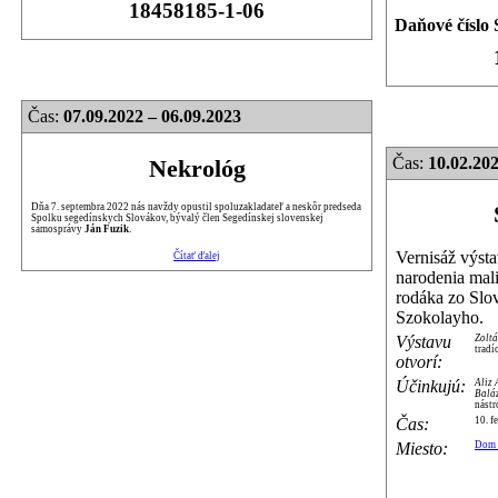
18458185-1-06
Daňové číslo 
Čas:
07.09.2022 – 06.09.2023
Čas:
10.02.20
Nekrológ
Dňa 7. septembra 2022 nás navždy opustil spoluzakladateľ a neskôr predseda
Spolku segedínskych Slovákov, bývalý člen Segedínskej slovenskej
samosprávy
Ján Fuzik
.
Vernisáž výstav
Čítať ďalej
narodenia mali
rodáka zo Sl
Szokolayho.
Výstavu
Zolt
tradí
otvorí:
Účinkujú:
Aliz
Balá
nástr
Čas:
10. f
Miesto:
Dom 