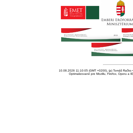
10.08.2026 11:10:05 (GMT +0200), (p) Tomáš Račko • 
Optimalizované pre Mozillu, Firefox, Operu a I