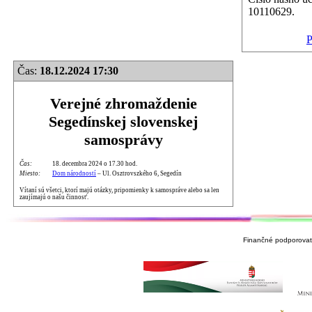
10110629.
P
Čas:
18.12.2024 17:30
Verejné zhromaždenie
Segedínskej slovenskej
samosprávy
Čas:
18. decembra 2024 o 17.30 hod.
Miesto:
Dom národností
– Ul. Osztrovszkého 6, Segedín
Vítaní sú všetci, ktorí majú otázky, pripomienky k samospráve alebo sa len
zaujímajú o našu činnosť.
Finančné podporovate