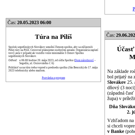
P
Čas:
20.05.2023 06:00
Čas:
29.06.202
Túra na Pilíš
Účasť
Spolok segedínskych Slovákov umožní členom spolku, aby sa zúčastnili
Pešej túry na Pilíš. Cestovné plánujeme osobnými autami. Organizácia zaplatí
trovy auta v prípade ak vozidlo vezie minimálne 3 členov Spolku
M
segedínskych Slovákov.
Odhod:
o 06.00 hodine 20. mája 2023, od sídla Spolku (
Dom národností
–
Segedín, ul. Ostrovského č. 6)
Prihlásiť sa na túru treba vopred u predsedu spolku (Ján Bencsik) do 17. mája
Na základe ro
2023 telefonicky alebo mailom.
bol prijatý na
Pozvánka a program
Slovákov
25. 
dňový (3 noci
(západná časť
župa) v príleži
Dňa Slováko
2. j
Vzhľadom na 
si chceli vopr
v Banke
(poho