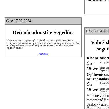
Márii Mataiszo
Čas:
17.02.2024
Čas:
30.04.202
Deň národností v Segedíne
Valné z
Národnosti mesta usporiadajú 17. februára 2024 v Agore Alberta Szent-
Györgyiho Deň národností v Segedíne, na ktorý Vás, Vašu rodinu a priateľov
srdečne pozývame. Podrobný program pestrého celodenného podujatia
sege
nájdete v prílohe.
Pozvánka
Riadne zasad
Čas:
30. april
Miesto:
Sídlo Sp
Segedín, 
Opätovné zas
neuznášanias
Čas:
7. mája 2
Miesto:
Sídlo Sp
Segedín, 
V mene vedeni
tohtoročné čle
bankový účet 
Číslo nášho 