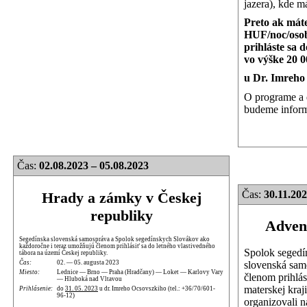
jazera), kde m
Preto ak mát
HUF/noc/osob
prihláste sa 
vo výške 20 
u Dr. Imreho
O programe a 
budeme inform
Čas:
02.08.2023 – 05.08.2023
Čas:
30.11.202
Hrady a zámky v Českej
republiky
Advent
Segedínska slovenská samospráva a Spolok segedínskych Slovákov ako
každoročne i teraz umožňujú členom prihlásiť sa do letného vlastivedného
Spolok segedí
tábora na území Českej republiky.
slovenská sam
Čas:
02. — 05. augusta 2023
Miesto:
Lednice — Brno — Praha (Hradčany) — Loket — Karlovy Vary
členom prihlás
— Hluboká nad Vltavou
materskej kraj
Prihlásenie:
do
31. 05. 2023
u dr. Imreho Ocsovszkiho (tel.: +36/70/601-
96-12)
organizovali n