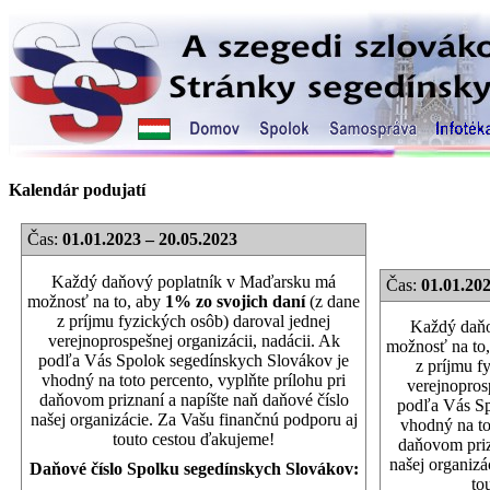
Kalendár podujatí
Čas:
01.01.2023 – 20.05.2023
Každý daňový poplatník v Maďarsku má
Čas:
01.01.202
možnosť na to, aby
1% zo svojich daní
(z dane
z príjmu fyzických osôb) daroval jednej
Každý daňo
verejnoprospešnej organizácii, nadácii. Ak
možnosť na to
podľa Vás Spolok segedínskych Slovákov je
z príjmu f
vhodný na toto percento, vyplňte prílohu pri
verejnoprosp
daňovom priznaní a napíšte naň daňové číslo
podľa Vás Sp
našej organizácie. Za Vašu finančnú podporu aj
vhodný na to
touto cestou ďakujeme!
daňovom priz
našej organizá
Daňové číslo Spolku segedínskych Slovákov:
to