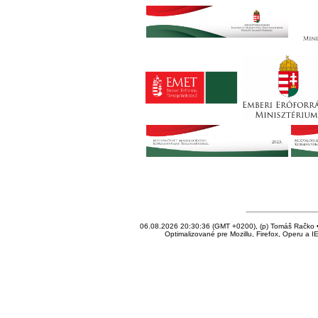
06.08.2026 20:30:36 (GMT +0200), (p) Tomáš Račko • 
Optimalizované pre Mozillu, Firefox, Operu a I