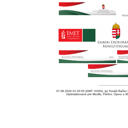
07.08.2026 01:20:05 (GMT +0200), (p) Tomáš Račko • 
Optimalizované pre Mozillu, Firefox, Operu a I