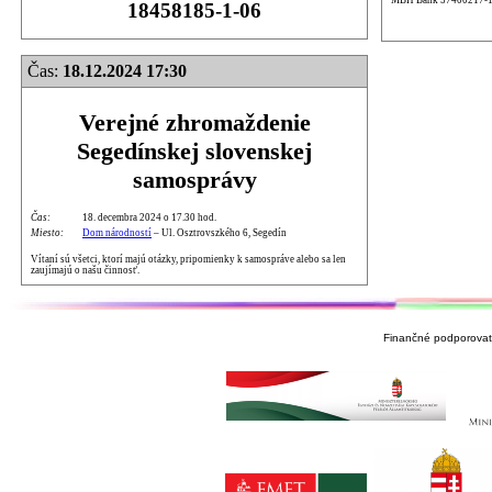
18458185-1-06
Čas:
18.12.2024 17:30
Verejné zhromaždenie
Segedínskej slovenskej
samosprávy
Čas:
18. decembra 2024 o 17.30 hod.
Miesto:
Dom národností
– Ul. Osztrovszkého 6, Segedín
Vítaní sú všetci, ktorí majú otázky, pripomienky k samospráve alebo sa len
zaujímajú o našu činnosť.
Finančné podporovate