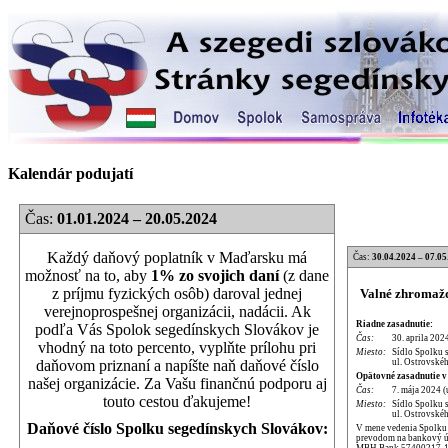
Kalendár podujatí
Čas:
01.01.2024 – 20.05.2024
Každý daňový poplatník v Maďarsku má
Čas:
30.04.2024 – 07.05
možnosť na to, aby
1% zo svojich daní
(z dane
z príjmu fyzických osôb) daroval jednej
Valné zhromažd
verejnoprospešnej organizácii, nadácii. Ak
Riadne zasadnutie:
podľa Vás Spolok segedínskych Slovákov je
Čas:
30. aprila 202
vhodný na toto percento, vyplňte prílohu pri
Miesto:
Sídlo Spolku 
ul. Ostrovskéh
daňovom priznaní a napíšte naň daňové číslo
Opätovné zasadnutie v
našej organizácie. Za Vašu finančnú podporu aj
Čas:
7. mája 2024 (
touto cestou ďakujeme!
Miesto:
Sídlo Spolku 
ul. Ostrovskéh
Daňové číslo Spolku segedínskych Slovákov:
V mene vedenia Spolku p
prevodom na bankový úč
MBH Bank 57400217-1