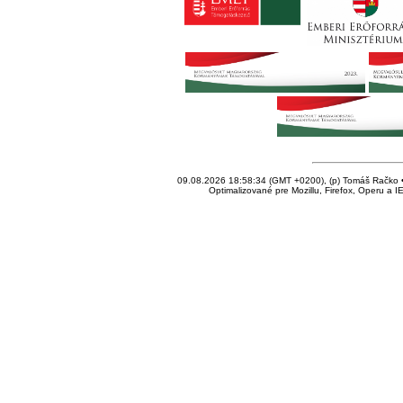
09.08.2026 18:58:34 (GMT +0200), (p) Tomáš Račko • 
Optimalizované pre Mozillu, Firefox, Operu a I