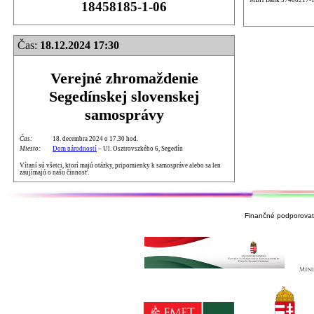
18458185-1-06
Čas:
18.12.2024 17:30
Verejné zhromaždenie
Segedínskej slovenskej
samosprávy
Čas:
18. decembra 2024 o 17.30 hod.
Miesto:
Dom národností
– Ul. Osztrovszkého 6, Segedín
Vítaní sú všetci, ktorí majú otázky, pripomienky k samospráve alebo sa len
zaujímajú o našu činnosť.
Finančné podporovate