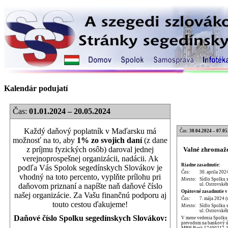
Kalendár podujatí
Čas:
01.01.2024 – 20.05.2024
Každý daňový poplatník v Maďarsku má
Čas:
30.04.2024 – 07.05
možnosť na to, aby
1% zo svojich daní
(z dane
z príjmu fyzických osôb) daroval jednej
Valné zhromažd
verejnoprospešnej organizácii, nadácii. Ak
Riadne zasadnutie:
podľa Vás Spolok segedínskych Slovákov je
Čas:
30. aprila 202
vhodný na toto percento, vyplňte prílohu pri
Miesto:
Sídlo Spolku 
ul. Ostrovskéh
daňovom priznaní a napíšte naň daňové číslo
Opätovné zasadnutie v
našej organizácie. Za Vašu finančnú podporu aj
Čas:
7. mája 2024 (
touto cestou ďakujeme!
Miesto:
Sídlo Spolku 
ul. Ostrovskéh
Daňové číslo Spolku segedínskych Slovákov:
V mene vedenia Spolku p
prevodom na bankový úč
MBH Bank 57400217-1