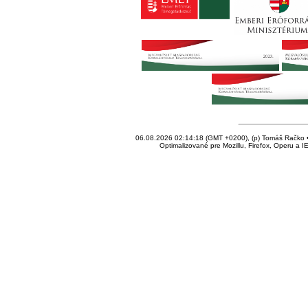
06.08.2026 02:14:18 (GMT +0200), (p) Tomáš Račko • 
Optimalizované pre Mozillu, Firefox, Operu a I