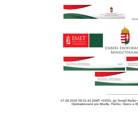
07.08.2026 09:31:43 (GMT +0200), (p) Tomáš Račko • 
Optimalizované pre Mozillu, Firefox, Operu a I