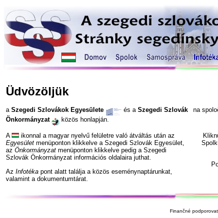
Üdvözöljük
a
Szegedi Szlovákok Egyesülete
és a
Szegedi Szlovák
na spol
Önkormányzat
közös honlapján.
A
ikonnal a magyar nyelvű felületre való átváltás után az
Klik
Egyesület
menüponton klikkelve a Szegedi Szlovák Egyesület,
Spolk
az
Önkormányzat
menüponton klikkelve pedig a Szegedi
Szlovák Önkormányzat információs oldalaira juthat.
P
Az
Infotéka
pont alatt találja a közös eseménynaptárunkat,
valamint a dokumentumtárat.
Finančné podporovate