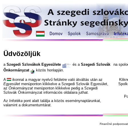
Üdvözöljük
a
Szegedi Szlovákok Egyesülete
és a
Szegedi Szlovák
na spol
Önkormányzat
közös honlapján.
A
ikonnal a magyar nyelvű felületre való átváltás után az
Klik
Egyesület
menüponton klikkelve a Szegedi Szlovák Egyesület,
Spolk
az
Önkormányzat
menüponton klikkelve pedig a Szegedi
Szlovák Önkormányzat információs oldalaira juthat.
P
Az
Infotéka
pont alatt találja a közös eseménynaptárunkat,
valamint a dokumentumtárat.
Finančné podporovate