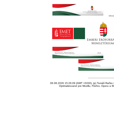
06.08.2026 15:26:09 (GMT +0200), (p) Tomáš Račko • 
Optimalizované pre Mozillu, Firefox, Operu a I