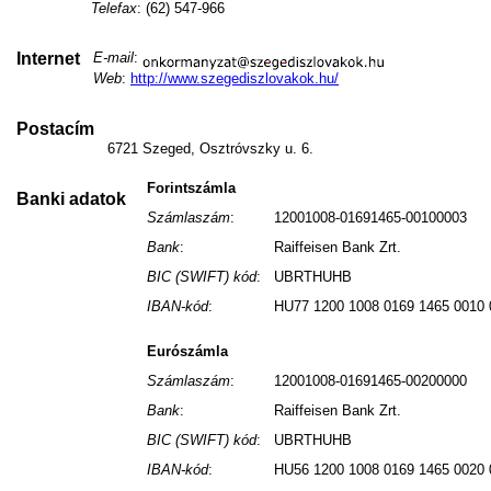
Telefax
: (62) 547-966
Internet
E-mail
:
Web
:
http://www.szegediszlovakok.hu/
Postacím
6721 Szeged, Osztróvszky u. 6.
Forintszámla
Banki adatok
Számlaszám
:
12001008-01691465-00100003
Bank
:
Raiffeisen Bank Zrt.
BIC (SWIFT) kód
:
UBRTHUHB
IBAN-kód
:
HU77 1200 1008 0169 1465 0010 
Eurószámla
Számlaszám
:
12001008-01691465-00200000
Bank
:
Raiffeisen Bank Zrt.
BIC (SWIFT) kód
:
UBRTHUHB
IBAN-kód
:
HU56 1200 1008 0169 1465 0020 