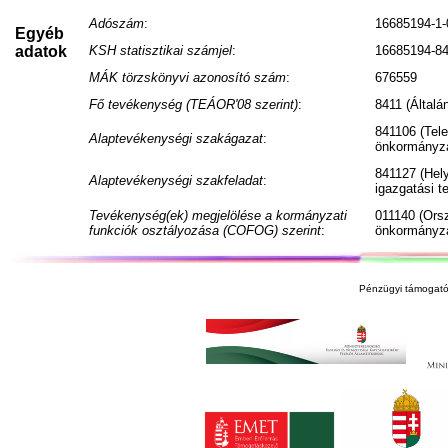
Adószám
:
16685194-1-
Egyéb
adatok
KSH statisztikai számjel
:
16685194-84
MÁK törzskönyvi azonosító szám
:
676559
Fő tevékenység (TEÁOR'08 szerint)
:
8411 (Általá
841106 (Tele
Alaptevékenységi szakágazat
:
önkormányza
841127 (Hel
Alaptevékenységi szakfeladat
:
igazgatási 
Tevékenység(ek) megjelölése a kormányzati
011140 (Ors
funkciók osztályozása (COFOG) szerint
:
önkormányza
Pénzügyi támogató