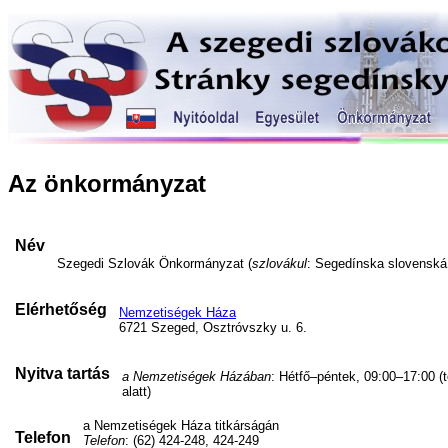
Az önkormányzat
Név
Szegedi Szlovák Önkormányzat (
szlovákul
: Segedínska slovensk
Elérhetőség
Nemzetiségek Háza
6721 Szeged, Osztróvszky u. 6.
Nyitva tartás
a Nemzetiségek Házában
: Hétfő–péntek, 09:00–17:00 (
alatt)
a Nemzetiségek Háza titkárságán
Telefon
Telefon
: (62) 424-248, 424-249