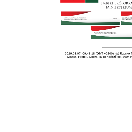
2026.08.07. 09:48:18 (GMT +0200), (p) Racskó T
Mozilla, Firefox, Opera, IE böngészőkre, 800×60