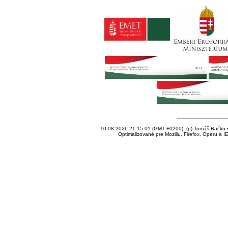
10.08.2026 21:15:01 (GMT +0200), (p) Tomáš Račko • 
Optimalizované pre Mozillu, Firefox, Operu a I