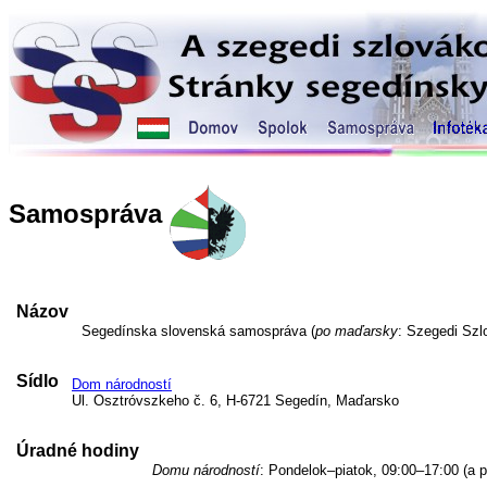
Samospráva
Názov
Segedínska slovenská samospráva (
po maďarsky
: Szegedi Sz
Sídlo
Dom národností
Ul. Osztróvszkeho č. 6, H-6721 Segedín, Maďarsko
Úradné hodiny
Domu národností
: Pondelok–piatok, 09:00–17:00 (a