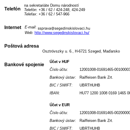
na sekretariáte Domu národností
Telefón
Telefón
: +36 / 62 / 424-248, 424-249
Telefax
: +36 / 62 / 547-966
Internet
E-mail
:
Web
:
http://www.segedinskislovaci.hu/
Poštová adresa
Osztróvszky u. 6., H-6721 Szeged, Maďarsko
Účet v HUF
Bankové spojenie
Číslo účtu
:
12001008-01691465-0010000
Bankový ústav
:
Raiffeisen Bank Zrt.
BIC / SWIFT
:
UBRTHUHB
IBAN
:
HU77 1200 1008 0169 1465 0
Účet v EUR
Číslo účtu
:
12001008-01691465-0020000
Bankový ústav
:
Raiffeisen Bank Zrt.
BIC / SWIFT
:
UBRTHUHB