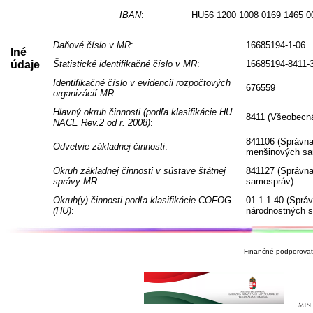
IBAN
:
HU56 1200 1008 0169 1465 0
Daňové číslo v MR
:
16685194-1-06
Iné
údaje
Štatistické identifikačné číslo v MR
:
16685194-8411-
Identifikačné číslo v evidencii rozpočtových
676559
organizácií MR
:
Hlavný okruh činnosti (podľa klasifikácie HU
8411 (Všeobecná
NACE Rev.2 od r. 2008)
:
841106 (Správna
Odvetvie základnej činnosti
:
menšinových sa
Okruh základnej činnosti v sústave štátnej
841127 (Správna
správy MR
:
samospráv)
Okruh(y) činnosti podľa klasifikácie COFOG
01.1.1.40 (Sprá
(HU)
:
národnostných 
Finančné podporovate