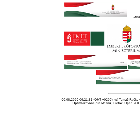
09.08.2026 06:21:31 (GMT +0200), (p) Tomáš Račko • 
Optimalizované pre Mozillu, Firefox, Operu a I