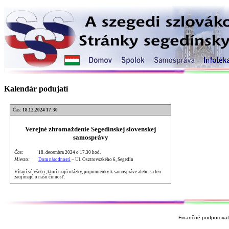
Kalendár podujatí
Čas:
18.12.2024 17:30
Verejné zhromaždenie Segedínskej slovenskej
samosprávy
Čas:
18. decembra 2024 o 17.30 hod.
Miesto:
Dom národností
– Ul. Osztrovszkého 6, Segedín
Vítaní sú všetci, ktorí majú otázky, pripomienky k samospráve alebo sa len
zaujímajú o našu činnosť.
Finančné podporovate