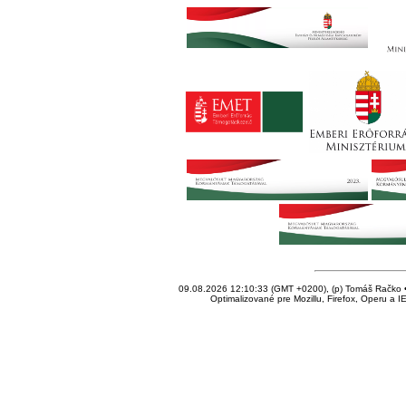
09.08.2026 12:10:33 (GMT +0200), (p) Tomáš Račko • 
Optimalizované pre Mozillu, Firefox, Operu a I