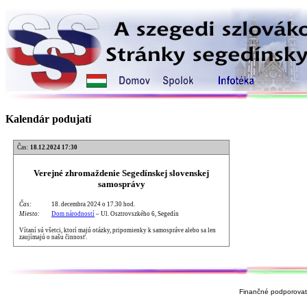
Kalendár podujatí
Čas:
18.12.2024 17:30
Verejné zhromaždenie Segedínskej slovenskej
samosprávy
Čas:
18. decembra 2024 o 17.30 hod.
Miesto:
Dom národností
– Ul. Osztrovszkého 6, Segedín
Vítaní sú všetci, ktorí majú otázky, pripomienky k samospráve alebo sa len
zaujímajú o našu činnosť.
Finančné podporovate