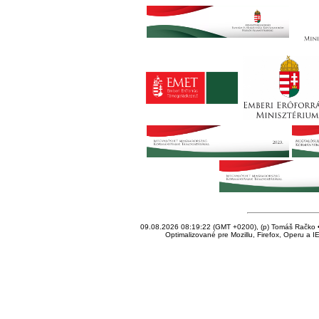
09.08.2026 08:19:22 (GMT +0200), (p) Tomáš Račko • 
Optimalizované pre Mozillu, Firefox, Operu a I