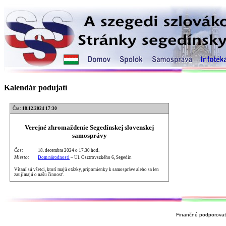
Kalendár podujatí
Čas:
18.12.2024 17:30
Verejné zhromaždenie Segedínskej slovenskej
samosprávy
Čas:
18. decembra 2024 o 17.30 hod.
Miesto:
Dom národností
– Ul. Osztrovszkého 6, Segedín
Vítaní sú všetci, ktorí majú otázky, pripomienky k samospráve alebo sa len
zaujímajú o našu činnosť.
Finančné podporovate