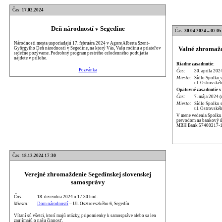
Čas:
17.02.2024
Deň národností v Segedíne
Čas:
30.04.2024 – 07.05
Národnosti mesta usporiadajú 17. februára 2024 v Agore Alberta Szent-
Valné zhromažd
Györgyiho Deň národností v Segedíne, na ktorý Vás, Vašu rodinu a priateľov
srdečne pozývame. Podrobný program pestrého celodenného podujatia
nájdete v prílohe.
Riadne zasadnutie:
Pozvánka
Čas:
30. aprila 202
Miesto:
Sídlo Spolku 
ul. Ostrovskéh
Opätovné zasadnutie v
Čas:
7. mája 2024 (
Miesto:
Sídlo Spolku 
ul. Ostrovskéh
V mene vedenia Spolku p
prevodom na bankový úč
MBH Bank 57400217-1
Čas:
18.12.2024 17:30
Verejné zhromaždenie Segedínskej slovenskej
samosprávy
Čas:
18. decembra 2024 o 17.30 hod.
Miesto:
Dom národností
– Ul. Osztrovszkého 6, Segedín
Vítaní sú všetci, ktorí majú otázky, pripomienky k samospráve alebo sa len
zaujímajú o našu činnosť.