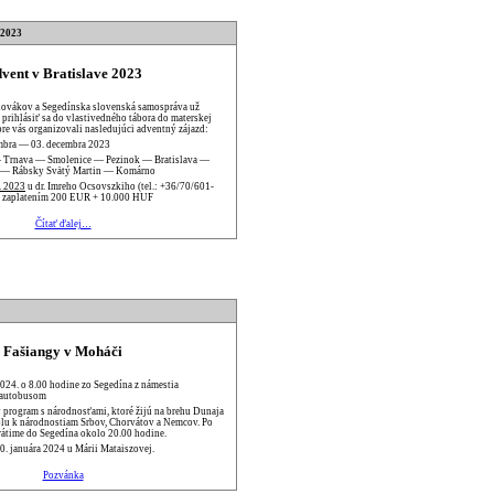
.2023
vent v Bratislave 2023
lovákov a Segedínska slovenská samospráva už
prihlásiť sa do vlastivedného tábora do materskej
 pre vás organizovali nasledujúci adventný zájazd:
mbra — 03. decembra 2023
 Trnava — Smolenice — Pezinok — Bratislava —
— Rábsky Svätý Martin — Komárno
. 2023
u dr. Imreho Ocsovszkiho (tel.: +36/70/601-
o zaplatením 200 EUR + 10.000 HUF
Čítať ďalej…
Fašiangy v Moháči
2024. o 8.00 hodine zo Segedína z námestia
 autobusom
ý program s národnosťami, ktoré žijú na brehu Dunaja
olu k národnostiam Srbov, Chorvátov a Nemcov. Po
rátime do Segedína okolo 20.00 hodine.
30. januára 2024 u Márii Mataiszovej.
Pozvánka