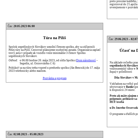
preto prosíme každého, 
registroval do 21.apríla
uverejnenom v pozvánk
Čas:
20.05.2023 06:00
Túra na Pilíš
Čas:
29.06.2023 – 02.07
Spolok segedínskych Slovákov umožní členom spolku, aby sa zúčastnili
Účasť na 
Pešej túry na Pilíš. Cestovné plánujeme osobnými autami. Organizácia zaplatí
trovy auta v prípade ak vozidlo vezie minimálne 3 členov Spolku
segedínskych Slovákov.
Odhod:
o 06.00 hodine 20. mája 2023, od sídla Spolku (
Dom národností
–
Na základe ročného prac
Segedín, ul. Ostrovského č. 6)
segedínskych Slováko
Prihlásiť sa na túru treba vopred u predsedu spolku (Ján Bencsik) do 17. mája
vnútrozemský tábor
v N
2023 telefonicky alebo mailom.
župa) v príležitosti
Dňa Slovákov v Maď
Pozvánka a program
Vzhľadom na veľký poče
ubytovanie
v Banke
(po
k dispozícii 24 miest.
Preto ak máte záujem 
polpenzie, prihláste s
HUF/osoba
u Dr. Imreho Ocsovszk
O programe a ďalších p
Čas:
02.08.2023 – 05.08.2023