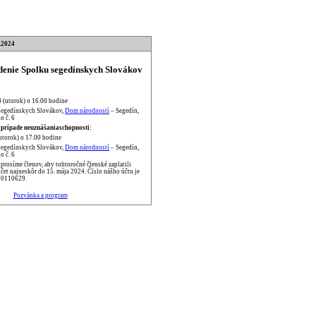
.2024
enie Spolku segedínskych Slovákov
4 (utorok) o 16.00 hodine
segedínskych Slovákov,
Dom národností
– Segedín,
o č. 6
 prípade neuznášaniaschopnosti:
utorok) o 17.00 hodine
segedínskych Slovákov,
Dom národností
– Segedín,
o č. 6
rosíme členov, aby tohtoročné členské zaplatili
et najneskôr do 15. mája 2024. Číslo nášho účtu je
0110629.
Pozvánka a program