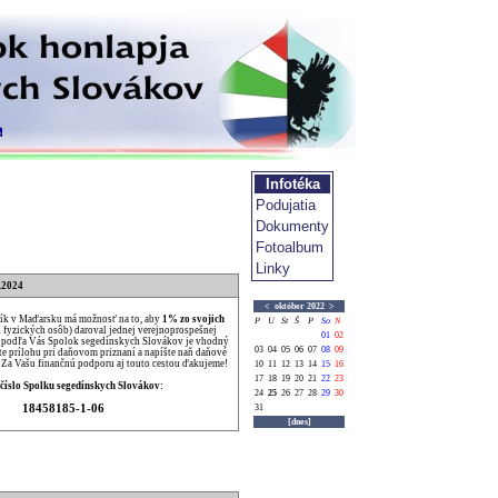
Infotéka
Podujatia
Dokumenty
Fotoalbum
Linky
.2024
<
október 2022
>
ík v Maďarsku má možnosť na to, aby
1% zo svojich
P
U
St
Š
P
So
N
u fyzických osôb) daroval jednej verejnoprospešnej
01
02
Ak podľa Vás Spolok segedínskych Slovákov je vhodný
03
04
05
06
07
08
09
ňte prílohu pri daňovom priznaní a napíšte naň daňové
. Za Vašu finančnú podporu aj touto cestou ďakujeme!
10
11
12
13
14
15
16
17
18
19
20
21
22
23
číslo Spolku segedínskych Slovákov:
24
25
26
27
28
29
30
18458185-1-06
31
[dnes]