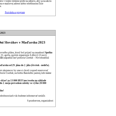
kto v tomto termíne príde na zábavu, aby sa na akciu
 na e-mailovej adrese alebo telefónnom čísle
e.
Pozvánka a program
.2023
Dni Slovákov v Maďarsku 2023
ovného plánu, ktorý bol prijatý na zasadnutí
Spolku
v
25. apríla, spolok organizuje 4-dňový (3 noci)
íži
(západná časť pohoria Cserhát – Novohradská
arsku od 29. júna do 2. júla (štvrtok - nedeľa).
t záujemcov by sme si chceli vopred rezervovať
horie Cserhát, na brehu Banského jazera), kde máme
o účasť za 13 800 HUF/noc/osoba na základe
a do 2. mája prevodom zálohy vo výške 20 000
iho!
odrobnostiach vás budeme informovať neskôr.
S pozdravom, organizátori