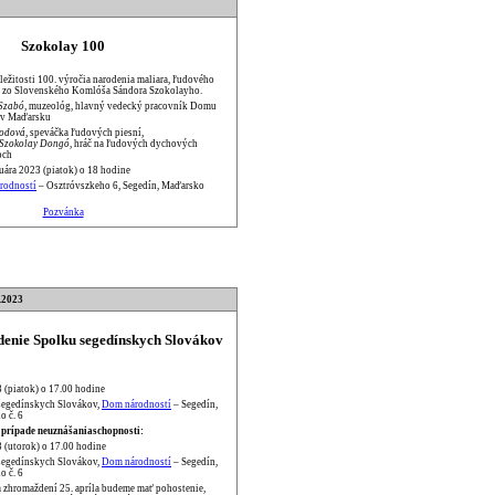
Szokolay 100
íležitosti 100. výročia narodenia maliara, ľudového
áka zo Slovenského Komlóša Sándora Szokolayho.
 Szabó
, muzeológ, hlavný vedecký pracovník Domu
í v Maďarsku
godová
, speváčka ľudových piesní,
 Szokolay Dongó
, hráč na ľudových dychových
och
ruára 2023 (piatok) o 18 hodine
rodností
– Osztróvszkeho 6, Segedín, Maďarsko
Pozvánka
.2023
enie Spolku segedínskych Slovákov
3 (piatok) o 17.00 hodine
segedínskych Slovákov,
Dom národností
– Segedín,
o č. 6
 prípade neuznášaniaschopnosti:
3 (utorok) o 17.00 hodine
segedínskych Slovákov,
Dom národností
– Segedín,
o č. 6
zhromaždení 25. apríla budeme mať pohostenie,