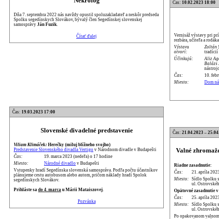
Nekrológ
Čas:
10.02.2023 18:00
Dňa 7. septembra 2022 nás navždy opustil spoluzakladateľ a neskôr predseda
Spolku segedínskych Slovákov, bývalý člen Segedínskej slovenskej
samosprávy
Ján Fuzik
.
Vernisáž výstavy pri pr
Čítať ďalej
rezbára, učiteľa a rod
Výstavu
Zoltán
otvorí:
tradíci
Účinkujú:
Aliz A
Balázs
nástroj
Čas:
10. feb
Miesto:
Dom ná
Čas:
19.03.2023 17:00
Slovenské divadelné predstavenie
Čas:
21.04.2023 – 25.04
Viliam Klimáček:
Herečky (miluj blížneho svojho)
Valné zhromažd
Predstavenie Slovenského divadla Vertigo
v Národnom divadle v Budapešti
Čas:
19. marca 2023 (nedeľa) o 17 hodine
Miesto:
Národné divadlo
v Budapešti
Riadne zasadnutie:
Vstupenky hradí Segedínska slovenská samospráva. Podľa počtu účastníkov
Čas:
21. apríla 202
plánujeme cestu autobusom alebo autom, pričom náklady hradí Spolok
Miesto:
Sídlo Spolku 
segedínskych Slovákov.
ul. Ostrovskéh
Prihláste sa
do 4. marca
u Márii Mataiszovej
.
Opätovné zasadnutie v
Čas:
25. apríla 202
Pozvánka
Miesto:
Sídlo Spolku 
ul. Ostrovskéh
Po opakovanom valnom 