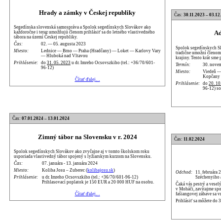
Hrady a zámky v Českej republiky
Čas:
30.11.2023 – 03.12
Segedínska slovenská samospráva a Spolok segedínskych Slovákov ako
Ad
každoročne i teraz umožňujú členom prihlásiť sa do letného vlastivedného
tábora na území Českej republiky.
Čas:
02. — 05. augusta 2023
Spolok segedínskych S
Miesto:
Lednice — Brno — Praha (Hradčany) — Loket — Karlovy Vary
tradične umožní členom 
— Hluboká nad Vltavou
krajiny. Tento krát sme
Prihlásenie:
do
31. 05. 2023
u dr. Imreho Ocsovszkiho (tel.: +36/70/601-
Termín:
30. nove
96-12)
Miesto:
Viedeň —
Kopčany 
Čítať ďalej…
Prihlásenie:
do
20. 10
96-12) s
Čas:
07.01.2024 – 13.01.2024
Zimný tábor na Slovensku v r. 2024
Čas:
11.02.2024
Spolok segedínskych Slovákov ako zvyčajne aj v tomto školskom roku
usporiada vlastivedný tábor spojený s lyžiarskym kurzom na Slovensku.
Čas:
07. januára - 13. januára 2024
Miesto:
Koliba Josu – Zuberec (
kolibajosu.sk
)
Odchod:
11. februára 
Széchenyiho
Prihlásenie:
u dr. Imreho Ocsovszkiho (tel.: +36/70/601-96-12)
Prihlasovací poplatok je 150 EUR a 20 000 HUF na osobu.
Čaká vás pestrý a vesel
v Moháči, zavítajme sp
fašiangovej zábave sa v
Čítať ďalej…
Prihlásiť sa môžete do 