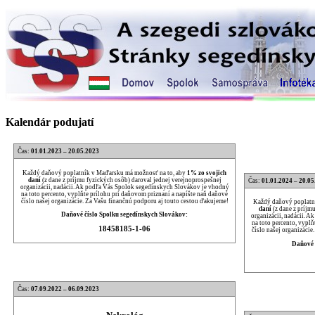
Kalendár podujatí
Čas:
01.01.2023 – 20.05.2023
Každý daňový poplatník v Maďarsku má možnosť na to, aby
1% zo svojich
daní
(z dane z príjmu fyzických osôb) daroval jednej verejnoprospešnej
Čas:
01.01.2024 – 20.05
organizácii, nadácii. Ak podľa Vás Spolok segedínskych Slovákov je vhodný
na toto percento, vyplňte prílohu pri daňovom priznaní a napíšte naň daňové
číslo našej organizácie. Za Vašu finančnú podporu aj touto cestou ďakujeme!
Každý daňový poplatn
daní
(z dane z príjm
Daňové číslo Spolku segedínskych Slovákov:
organizácii, nadácii. 
na toto percento, vypl
18458185-1-06
číslo našej organizácie
Daňové 
Čas:
07.09.2022 – 06.09.2023