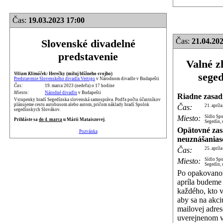
Čas:
19.03.2023 17:00
Čas:
21.04.202
Slovenské divadelné
predstavenie
Valné z
sege
Viliam Klimáček:
Herečky (miluj blížneho svojho)
Predstavenie Slovenského divadla Vertigo
v Národnom divadle v Budapešti
Čas:
19. marca 2023 (nedeľa) o 17 hodine
Miesto:
Národné divadlo
v Budapešti
Riadne zasad
Vstupenky hradí Segedínska slovenská samospráva. Podľa počtu účastníkov
plánujeme cestu autobusom alebo autom, pričom náklady hradí Spolok
Čas:
21. apríl
segedínskych Slovákov.
Miesto:
Sídlo Sp
Prihláste sa
do 4. marca
u Márii Mataiszovej
.
Segedín, 
Opätovné zas
Pozvánka
neuznášanias
Čas:
25. apríl
Miesto:
Sídlo Sp
Segedín, 
Po opakovano
apríla budeme
každého, kto v
aby sa na akciu
mailovej adres
uverejnenom 