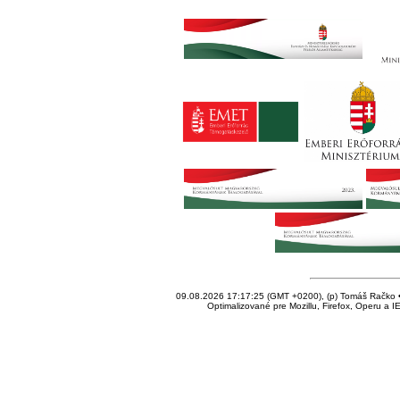
09.08.2026 17:17:25 (GMT +0200), (p) Tomáš Račko • 
Optimalizované pre Mozillu, Firefox, Operu a I